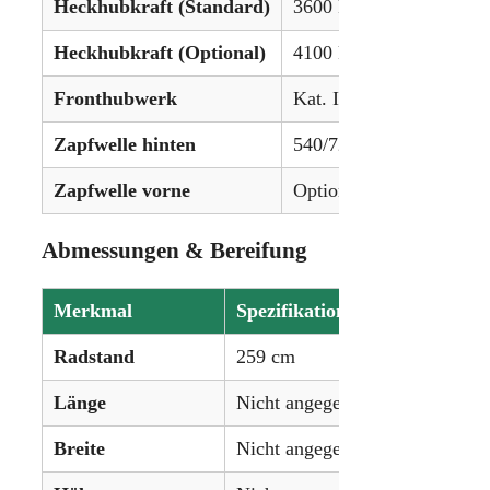
Heckhubkraft (Standard)
3600 kg
Heckhubkraft (Optional)
4100 kg
Fronthubwerk
Kat. IIIN, Hubkraft: 32
Zapfwelle hinten
540/720/1000 U/min (unb
Zapfwelle vorne
Optional (540 oder 100
Abmessungen & Bereifung
Merkmal
Spezifikation
Radstand
259 cm
Länge
Nicht angegeben
Breite
Nicht angegeben