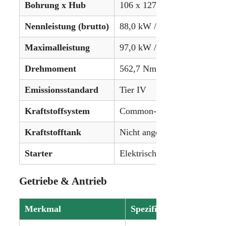
Bohrung x Hub
106 x 127 mm
Nennleistung (brutto)
88,0 kW / 118 PS
Maximalleistung
97,0 kW / 130,1 PS
Drehmoment
562,7 Nm bei 1600 U/min
Emissionsstandard
Tier IV
Kraftstoffsystem
Common-Rail-Einspritzung
Kraftstofftank
Nicht angegeben
Starter
Elektrisch (12V)
Getriebe & Antrieb
Merkmal
Spezifikation