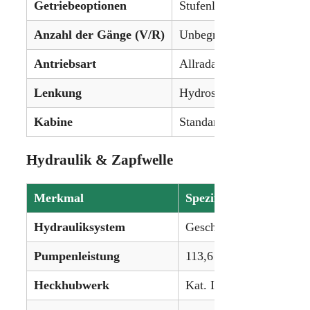
Getriebeoptionen
Stufenloses IVT-Getriebe 
Anzahl der Gänge (V/R)
Unbegrenzt (IVT) / 24V/
Antriebsart
Allradantrieb (4WD)
Lenkung
Hydrostatische Servolen
Kabine
Standard mit Klimaanlag
Hydraulik & Zapfwelle
Merkmal
Spezifikation
Hydrauliksystem
Geschlossenes System (
Pumpenleistung
113,6 l/min
Heckhubwerk
Kat. IIIN/II