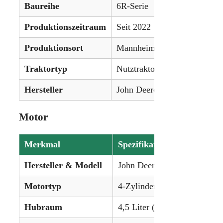
Baureihe
6R-Serie
Produktionszeitraum
Seit 2022
Produktionsort
Mannheim, Deutschland
Traktortyp
Nutztraktor
Hersteller
John Deere
Motor
Merkmal
Spezifikation
Hersteller & Modell
John Deere PowerTech PSS
Motortyp
4-Zylinder, flüssigkeitsgeküh
Hubraum
4,5 Liter (276 in³)