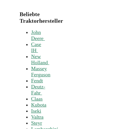
Beliebte
Traktorhersteller
John
Deere
Case
IH
New
Holland
Massey
Ferguson
Fendt
Deutz-
Fahr
Claas
Kubota
Iseki
Valtra
Steyr