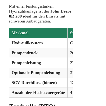
Mit einer leistungsstarken
Hydraulikanlage ist der
John Deere
8R 280
ideal für den Einsatz mit
schweren Anbaugeräten.
Merkmal
Spezifikation
Hydrauliksystem
Closed-Center PFC
Pumpendruck
204,0 bar (2.958 psi
Pumpenleistung
227,1 l/min (60 gpm
Optionale Pumpenleistung
317,9 l/min (84 gpm
SCV-Durchfluss (hinten)
132,5 l/min (35 gpm
Anzahl der Hecksteuergeräte
4 bis 6