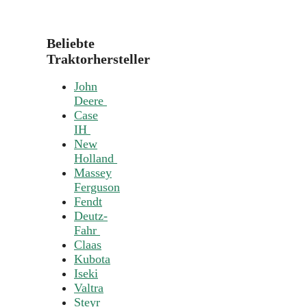
Beliebte
Traktorhersteller
John
Deere
Case
IH
New
Holland
Massey
Ferguson
Fendt
Deutz-
Fahr
Claas
Kubota
Iseki
Valtra
Steyr