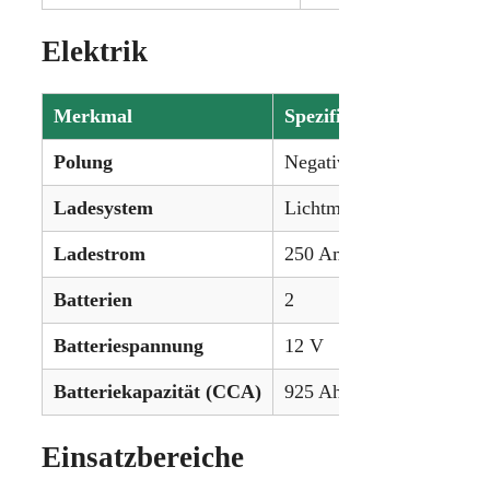
Elektrik
Merkmal
Spezifikation
Polung
Negativ
Ladesystem
Lichtmaschine
Ladestrom
250 Ampere (optional: 3
Batterien
2
Batteriespannung
12 V
Batteriekapazität (CCA)
925 Ah
Einsatzbereiche