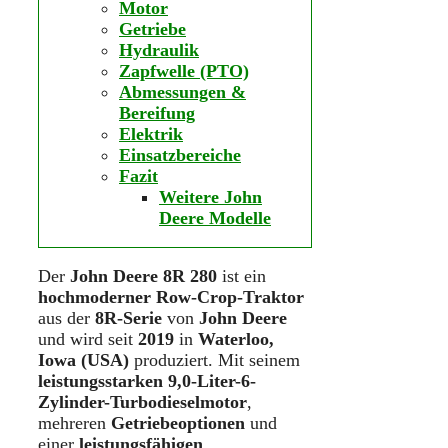
Motor
Getriebe
Hydraulik
Zapfwelle (PTO)
Abmessungen &
Bereifung
Elektrik
Einsatzbereiche
Fazit
Weitere John
Deere Modelle
Der
John Deere 8R 280
ist ein
hochmoderner Row-Crop-Traktor
aus der
8R-Serie
von
John Deere
und wird seit
2019
in
Waterloo,
Iowa (USA)
produziert. Mit seinem
leistungsstarken 9,0-Liter-6-
Zylinder-Turbodieselmotor
,
mehreren
Getriebeoptionen
und
einer
leistungsfähigen