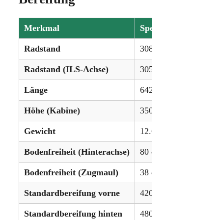
Merkmal
Spezifikation
Radstand
308 cm
Radstand (ILS-Achse)
305 cm
Länge
642 cm
Höhe (Kabine)
350 cm
Gewicht
12.610 kg
Bodenfreiheit (Hinterachse)
80 cm
Bodenfreiheit (Zugmaul)
38 cm
Standardbereifung vorne
420/90R30
Standardbereifung hinten
480/80R46