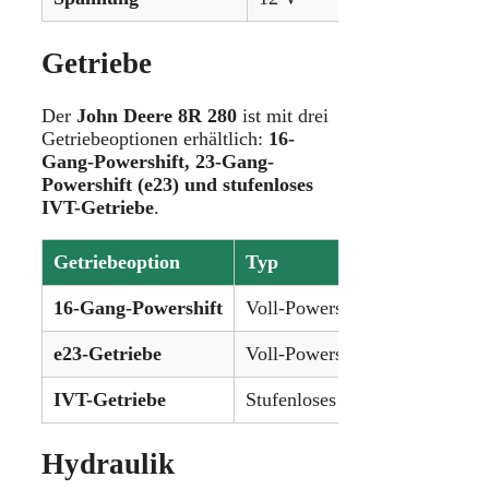
Getriebe
Der
John Deere 8R 280
ist mit drei
Getriebeoptionen erhältlich:
16-
Gang-Powershift, 23-Gang-
Powershift (e23) und stufenloses
IVT-Getriebe
.
Getriebeoption
Typ
Gänge
16-Gang-Powershift
Voll-Powershift
16 Vor
e23-Getriebe
Voll-Powershift
23 Vor
IVT-Getriebe
Stufenloses Getriebe
Unendl
Hydraulik