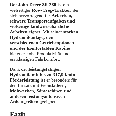
Der
John Deere 8R 280
ist ein
vielseitiger
Row-Crop-Traktor
, der
sich hervorragend für
Ackerbau,
schwere Transportaufgaben und
vielseitige landwirtschaftliche
Arbeiten
eignet. Mit seiner
starken
Hydraulikanlage, den
verschiedenen Getriebeoptionen
und der komfortablen Kabine
bietet er hohe Produktivität und
erstklassigen Fahrkomfort.
Dank der
leistungsfähigen
Hydraulik mit bis zu 317,9 l/min
Förderleistung
ist er besonders für
den Einsatz mit
Frontladern,
Mähwerken, Sämaschinen und
anderen leistungsintensiven
Anbaugeräten
geeignet.
Fazit