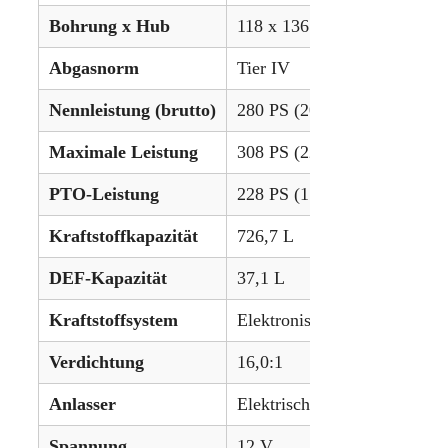
Bohrung x Hub
118 x 136 mm
Abgasnorm
Tier IV
Nennleistung (brutto)
280 PS (208,8 kW)
Maximale Leistung
308 PS (229,7 kW)
PTO-Leistung
228 PS (170,0 kW)
Kraftstoffkapazität
726,7 L
DEF-Kapazität
37,1 L
Kraftstoffsystem
Elektronische Hochdruck-C
Verdichtung
16,0:1
Anlasser
Elektrisch
Spannung
12 V