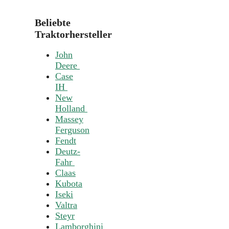
Beliebte
Traktorhersteller
John
Deere
Case
IH
New
Holland
Massey
Ferguson
Fendt
Deutz-
Fahr
Claas
Kubota
Iseki
Valtra
Steyr
Lamborghini