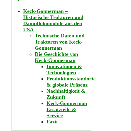
Keck-Gonnerman –
Historische Traktoren und
Dampflokomobile aus den
USA
Technische Daten und
Traktoren von Keck-
Gonnerman
Die Geschichte von
Keck-Gonnerman
Innovationen &
Technologien
Produktionsstandorte
& globale Präsenz
Nachhaltigkeit &
Zukunft
Keck-Gonnerman
Ersatzteile &
Service
Fazit