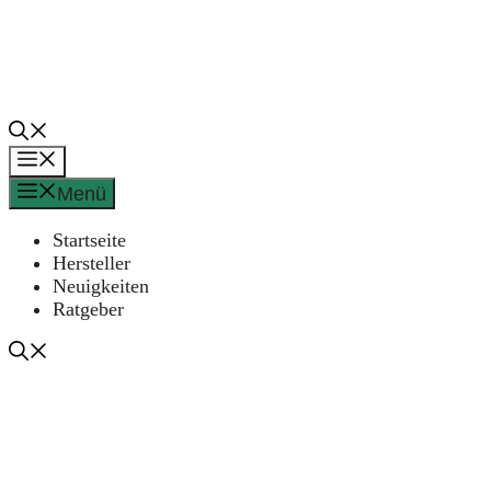
Zum
Inhalt
springen
Menü
Menü
Startseite
Hersteller
Neuigkeiten
Ratgeber