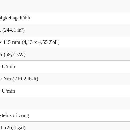
sigkeitsgekühlt
L (244,1 in³)
x 115 mm (4,13 x 4,55 Zoll)
S (59,7 kW)
 U/min
0 Nm (210,2 lb-ft)
 U/min
kteinspritzung
 L (26,4 gal)