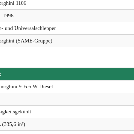
rghini 1106
– 1996
n- und Universalschlepper
rghini (SAME-Gruppe)
t
orghini 916.6 W Diesel
sigkeitsgekühlt
 (335,6 in³)