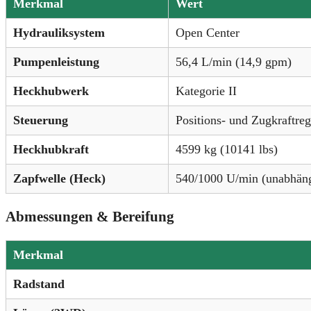
Merkmal
Wert
Hydrauliksystem
Open Center
Pumpenleistung
56,4 L/min (14,9 gpm)
Heckhubwerk
Kategorie II
Steuerung
Positions- und Zugkraftre
Heckhubkraft
4599 kg (10141 lbs)
Zapfwelle (Heck)
540/1000 U/min (unabhängi
Abmessungen & Bereifung
Merkmal
Radstand