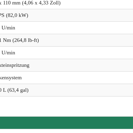
x 110 mm (4,06 x 4,33 Zoll)
PS (82,0 kW)
 U/min
1 Nm (264,8 lb-ft)
 U/min
kteinspritzung
kensystem
0 L (63,4 gal)