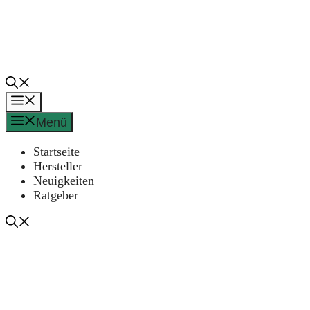
Zum
Inhalt
springen
Menü
Menü
Startseite
Hersteller
Neuigkeiten
Ratgeber