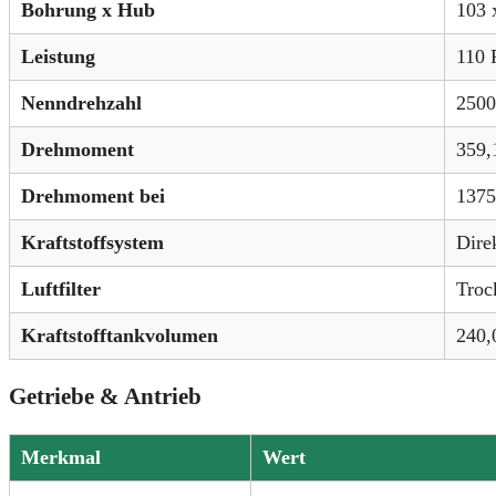
Bohrung x Hub
103 
Leistung
110 
Nenndrehzahl
2500
Drehmoment
359,
Drehmoment bei
1375
Kraftstoffsystem
Dire
Luftfilter
Troc
Kraftstofftankvolumen
240,
Getriebe & Antrieb
Merkmal
Wert