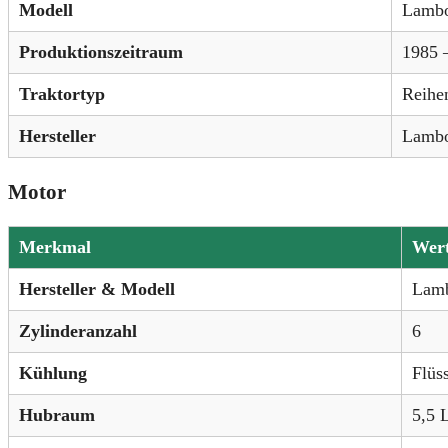
Modell
Lambo
Produktionszeitraum
1985 
Traktortyp
Reihe
Hersteller
Lambo
Motor
Merkmal
Wer
Hersteller & Modell
Lamb
Zylinderanzahl
6
Kühlung
Flüs
Hubraum
5,5 L