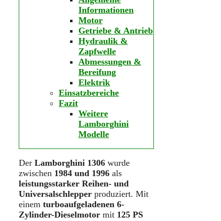
Informationen
Motor
Getriebe & Antrieb
Hydraulik &
Zapfwelle
Abmessungen &
Bereifung
Elektrik
Einsatzbereiche
Fazit
Weitere
Lamborghini
Modelle
Der
Lamborghini 1306
wurde
zwischen
1984 und 1996
als
leistungsstarker Reihen- und
Universalschlepper
produziert. Mit
einem
turboaufgeladenen 6-
Zylinder-Dieselmotor
mit
125 PS