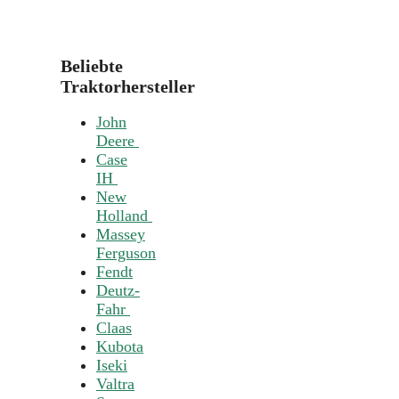
Beliebte
Traktorhersteller
John
Deere
Case
IH
New
Holland
Massey
Ferguson
Fendt
Deutz-
Fahr
Claas
Kubota
Iseki
Valtra