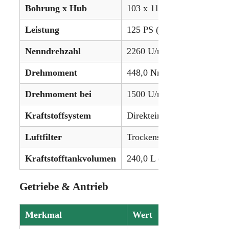
Bohrung x Hub
103 x 110 mm (4,06 x 4,33
Leistung
125 PS (93,2 kW)
Nenndrehzahl
2260 U/min
Drehmoment
448,0 Nm (330,4 lb-ft)
Drehmoment bei
1500 U/min
Kraftstoffsystem
Direkteinspritzung
Luftfilter
Trockensystem
Kraftstofftankvolumen
240,0 L (63,4 gal)
Getriebe & Antrieb
Merkmal
Wert