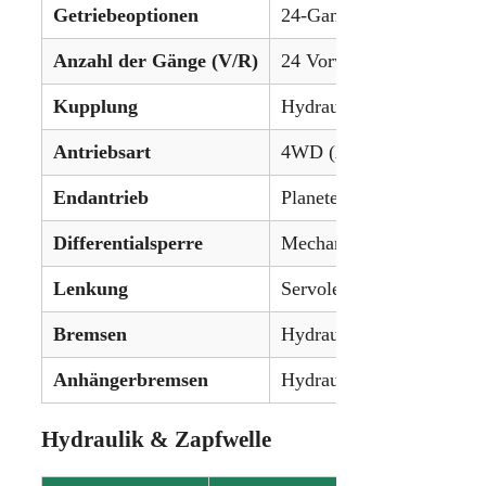
Getriebeoptionen
24-Gang-Synchrongetrieb
Anzahl der Gänge (V/R)
24 Vorwärts / 12 Rückwär
Kupplung
Hydraulische Cerametalli
Antriebsart
4WD (Allradantrieb)
Endantrieb
Planetengetriebe
Differentialsperre
Mechanisch, vorne und hi
Lenkung
Servolenkung
Bremsen
Hydraulische Nassscheib
Anhängerbremsen
Hydraulisch (optional)
Hydraulik & Zapfwelle