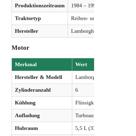
Produktionszeitraum
1984 – 1996
Traktortyp
Reihen- und Universalschlep
Hersteller
Lamborghini (SAME-Gruppe
Motor
Merkmal
Wert
Hersteller & Modell
Lamborghini 916.6 WT Die
Zylinderanzahl
6
Kühlung
Flüssigkeitsgekühlt
Aufladung
Turboaufladung
Hubraum
5,5 L (335,6 in³)