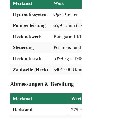
Merkmal
Wert
Hydrauliksystem
Open Center
Pumpenleistung
65,9 L/min (17,4 gpm)
Heckhubwerk
Kategorie III/II
Steuerung
Positions- und Zugkraftregelung
Heckhubkraft
5399 kg (11904 lbs)
Zapfwelle (Heck)
540/1000 U/min (unabhängig, elek
Abmessungen & Bereifung
Merkmal
Wert
Radstand
275 cm (108,3 Zoll)