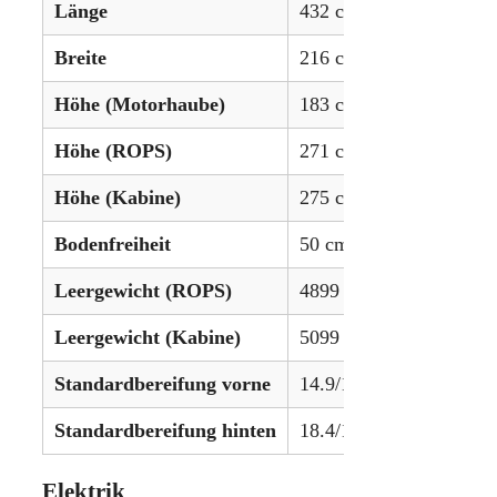
Länge
432 cm (170,3 Zoll)
Breite
216 cm (85,4 Zoll)
Höhe (Motorhaube)
183 cm (72,3 Zoll)
Höhe (ROPS)
271 cm (106,7 Zoll)
Höhe (Kabine)
275 cm (108,3 Zoll)
Bodenfreiheit
50 cm (19,7 Zoll)
Leergewicht (ROPS)
4899 kg (10802 lbs)
Leergewicht (Kabine)
5099 kg (11243 lbs)
Standardbereifung vorne
14.9/13-30 oder 16.9/14
Standardbereifung hinten
18.4/15-38 oder 20.8-38
Elektrik