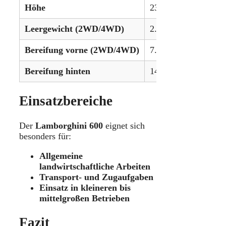
Höhe
237 cm (93,7 in)
Leergewicht (2WD/4WD)
2.580 kg / 2.730 kg
Bereifung vorne (2WD/4WD)
7.50-16 / 9.5R24
Bereifung hinten
14.9R30
Einsatzbereiche
Der
Lamborghini 600
eignet sich
besonders für:
Allgemeine
landwirtschaftliche Arbeiten
Transport- und Zugaufgaben
Einsatz in kleineren bis
mittelgroßen Betrieben
Fazit