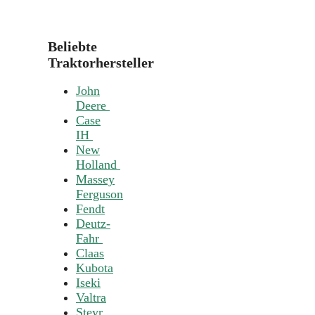
Beliebte
Traktorhersteller
John
Deere
Case
IH
New
Holland
Massey
Ferguson
Fendt
Deutz-
Fahr
Claas
Kubota
Iseki
Valtra
Steyr