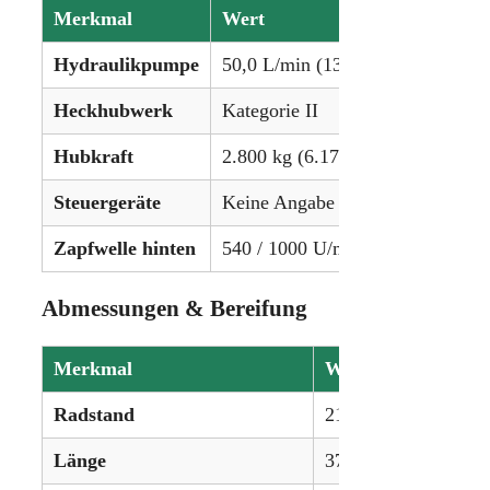
Merkmal
Wert
Hydraulikpumpe
50,0 L/min (13,2 gpm)
Heckhubwerk
Kategorie II
Hubkraft
2.800 kg (6.174 lbs)
Steuergeräte
Keine Angabe
Zapfwelle hinten
540 / 1000 U/min
Abmessungen & Bereifung
Merkmal
Wert
Radstand
212 cm (83,5 in)
Länge
373 cm (146,9 in)