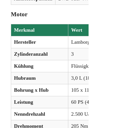
Motor
Merkmal
Wert
Hersteller
Lamborghini
Zylinderanzahl
3
Kühlung
Flüssigkeitsgekühlt
Hubraum
3,0 L (183,06 in³)
Bohrung x Hub
105 x 115 mm
Leistung
60 PS (44,7 kW)
Nenndrehzahl
2.500 U/min
Drehmoment
205 Nm (151,2 lb-ft)