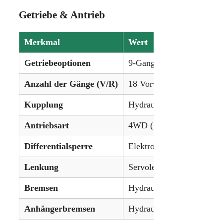
Getriebe & Antrieb
Merkmal
Wert
Getriebeoptionen
9-Gang-Powershift (18 G
Anzahl der Gänge (V/R)
18 Vorwärts / 18 Rückwär
Kupplung
Hydraulische Nassscheib
Antriebsart
4WD (Allradantrieb)
Differentialsperre
Elektrohydraulisch (vorne
Lenkung
Servolenkung
Bremsen
Hydraulische Nassscheib
Anhängerbremsen
Hydraulisch (optional)