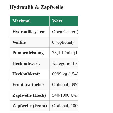
Hydraulik & Zapfwelle
Merkmal
Wert
Hydrauliksystem
Open Center (Lastsensor optiona
Ventile
8 (optional)
Pumpenleistung
73,1 L/min (19,3 gpm) (optional
Heckhubwerk
Kategorie III/II
Heckhubkraft
6999 kg (15432 lbs) (optional: 8
Frontkraftheber
Optional, 3999 kg (8818 lbs)
Zapfwelle (Heck)
540/1000 U/min (optional: 540E
Zapfwelle (Front)
Optional, 1000 U/min