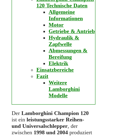
120 Technische Daten
Allgemeine
Informationen
Motor
Getriebe & Antrieb
Hydraulik &
Zapfwelle
Abmessungen &
Bereifung
Elektrik
Einsatzbereiche
Fazit
Weitere
Lamborghini
Modelle
Der
Lamborghini Champion 120
ist ein
leistungsstarker Reihen-
und Universalschlepper
, der
zwischen
1998 und 2004
produziert