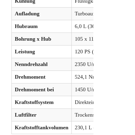
Kühlung
Flüssigkeitsgekühlt
Aufladung
Turboaufladung
Hubraum
6,0 L (366,1 in³)
Bohrung x Hub
105 x 115 mm (4,13 x 4,55
Leistung
120 PS (89,5 kW)
Nenndrehzahl
2350 U/min
Drehmoment
524,1 Nm (386,5 lb-ft)
Drehmoment bei
1450 U/min
Kraftstoffsystem
Direkteinspritzung
Luftfilter
Trockensystem
Kraftstofftankvolumen
230,1 L (60,8 gal) (optiona