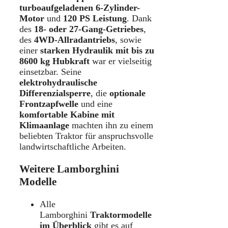
turboaufgeladenen 6-Zylinder-
Motor
und
120 PS Leistung
. Dank
des
18- oder 27-Gang-Getriebes
,
des
4WD-Allradantriebs
, sowie
einer
starken Hydraulik mit bis zu
8600 kg Hubkraft
war er vielseitig
einsetzbar. Seine
elektrohydraulische
Differenzialsperre
, die
optionale
Frontzapfwelle
und eine
komfortable Kabine mit
Klimaanlage
machten ihn zu einem
beliebten Traktor für anspruchsvolle
landwirtschaftliche Arbeiten.
Weitere Lamborghini
Modelle
Alle
Lamborghini
Traktormodelle
im Überblick
gibt es auf