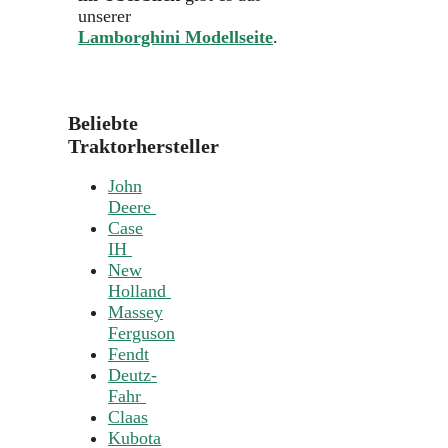
unserer
Lamborghini Modellseite
.
Beliebte
Traktorhersteller
John
Deere
Case
IH
New
Holland
Massey
Ferguson
Fendt
Deutz-
Fahr
Claas
Kubota