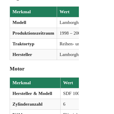
Merkmal
Wert
Modell
Lamborghini Champion 120
Produktionszeitraum
1998 – 2004
Traktortyp
Reihen- und Universalschlep
Hersteller
Lamborghini (SAME-Gruppe
Motor
Merkmal
Wert
Hersteller & Modell
SDF 1000.6 WT 3V Diesel
Zylinderanzahl
6