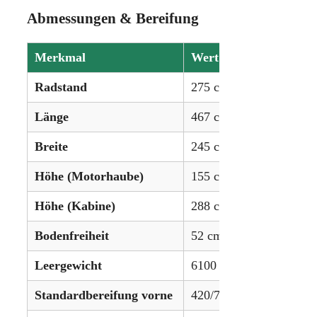
Abmessungen & Bereifung
Merkmal
Wert
Radstand
275 cm (108,3 Zoll)
Länge
467 cm (183,9 Zoll)
Breite
245 cm (96,5 Zoll)
Höhe (Motorhaube)
155 cm (61,4 Zoll)
Höhe (Kabine)
288 cm (113,4 Zoll)
Bodenfreiheit
52 cm (20,5 Zoll)
Leergewicht
6100 kg (13448 lbs)
Standardbereifung vorne
420/70R28