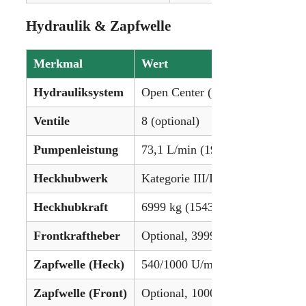
Hydraulik & Zapfwelle
Merkmal
Wert
Hydrauliksystem
Open Center (Lastsensor optiona
Ventile
8 (optional)
Pumpenleistung
73,1 L/min (19,3 gpm) (optional
Heckhubwerk
Kategorie III/II
Heckhubkraft
6999 kg (15432 lbs) (optional: 8
Frontkraftheber
Optional, 3999 kg (8818 lbs)
Zapfwelle (Heck)
540/1000 U/min (optional: 540E
Zapfwelle (Front)
Optional, 1000 U/min