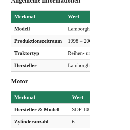
Allgemeine Informationen
Merkmal
Wert
Modell
Lamborghini Champion 135
Produktionszeitraum
1998 – 2004
Traktortyp
Reihen- und Universalschlep
Hersteller
Lamborghini (SAME-Gruppe
Motor
Merkmal
Wert
Hersteller & Modell
SDF 1000.6 WT 3V Diesel
Zylinderanzahl
6