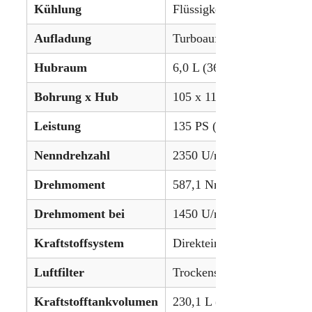
Kühlung
Flüssigkeitsgekühlt
Aufladung
Turboaufladung
Hubraum
6,0 L (366,1 in³)
Bohrung x Hub
105 x 115 mm (4,13 x 4,54
Leistung
135 PS (100,7 kW)
Nenndrehzahl
2350 U/min
Drehmoment
587,1 Nm (433 lb-ft)
Drehmoment bei
1450 U/min
Kraftstoffsystem
Direkteinspritzung
Luftfilter
Trockensystem
Kraftstofftankvolumen
230,1 L (60,8 gal) (optiona