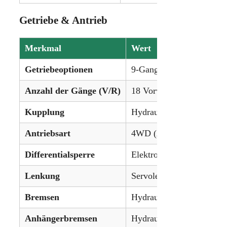
Getriebe & Antrieb
Merkmal
Wert
Getriebeoptionen
9-Gang-Powershift (18 G
Anzahl der Gänge (V/R)
18 Vorwärts / 18 Rückwär
Kupplung
Hydraulische Nassscheib
Antriebsart
4WD (Allradantrieb)
Differentialsperre
Elektrohydraulisch (vorne
Lenkung
Servolenkung
Bremsen
Hydraulische Nassscheib
Anhängerbremsen
Hydraulisch (optional)