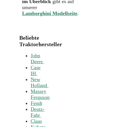
im Überblick
gibt es auf
unserer
Lamborghini Modellseite
.
Beliebte
Traktorhersteller
John
Deere
Case
IH
New
Holland
Massey
Ferguson
Fendt
Deutz-
Fahr
Claas