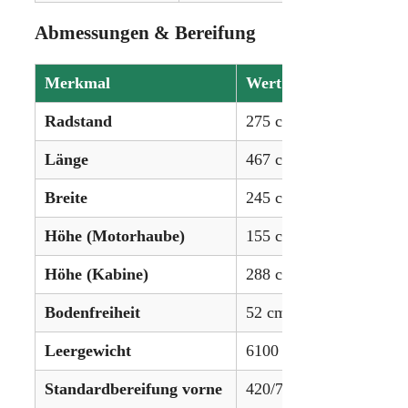
Abmessungen & Bereifung
Merkmal
Wert
Radstand
275 cm (108,3 Zoll)
Länge
467 cm (183,9 Zoll)
Breite
245 cm (96,5 Zoll)
Höhe (Motorhaube)
155 cm (61,4 Zoll)
Höhe (Kabine)
288 cm (113,4 Zoll)
Bodenfreiheit
52 cm (20,5 Zoll)
Leergewicht
6100 kg (13448 lbs)
Standardbereifung vorne
420/70R30