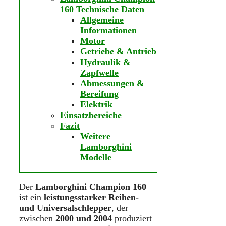
160 Technische Daten
Allgemeine
Informationen
Motor
Getriebe & Antrieb
Hydraulik &
Zapfwelle
Abmessungen &
Bereifung
Elektrik
Einsatzbereiche
Fazit
Weitere
Lamborghini
Modelle
Der
Lamborghini Champion 160
ist ein
leistungsstarker Reihen-
und Universalschlepper
, der
zwischen
2000 und 2004
produziert