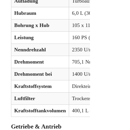
Aufladung
Turboaufladung mit Ladelu
Hubraum
6,0 L (366,1 in³)
Bohrung x Hub
105 x 115 mm (4,13 x 4,54
Leistung
160 PS (119,3 kW)
Nenndrehzahl
2350 U/min
Drehmoment
705,1 Nm (520 lb-ft)
Drehmoment bei
1400 U/min
Kraftstoffsystem
Direkteinspritzung
Luftfilter
Trockensystem
Kraftstofftankvolumen
400,1 L (105,7 gal)
Getriebe & Antrieb