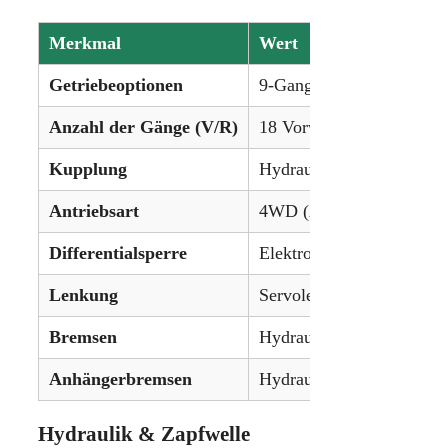
Merkmal
Wert
Getriebeoptionen
9-Gang-Powershift (18 G
Anzahl der Gänge (V/R)
18 Vorwärts / 18 Rückwär
Kupplung
Hydraulische Nassscheib
Antriebsart
4WD (Allradantrieb)
Differentialsperre
Elektrohydraulisch (vorne
Lenkung
Servolenkung
Bremsen
Hydraulische Nassscheib
Anhängerbremsen
Hydraulisch (optional)
Hydraulik & Zapfwelle