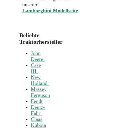
unserer
Lamborghini Modellseite
.
Beliebte
Traktorhersteller
John
Deere
Case
IH
New
Holland
Massey
Ferguson
Fendt
Deutz-
Fahr
Claas
Kubota