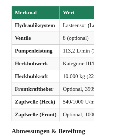
Merkmal
Wert
Hydrauliksystem
Lastsensor (Load Sensing)
Ventile
8 (optional)
Pumpenleistung
113,2 L/min (29,9 gpm)
Heckhubwerk
Kategorie III/II
Heckhubkraft
10.000 kg (22.046 lbs)
Frontkraftheber
Optional, 3999 kg (8818 lbs)
Zapfwelle (Heck)
540/1000 U/min (optional: 540E
Zapfwelle (Front)
Optional, 1000 U/min oder 540/
Abmessungen & Bereifung