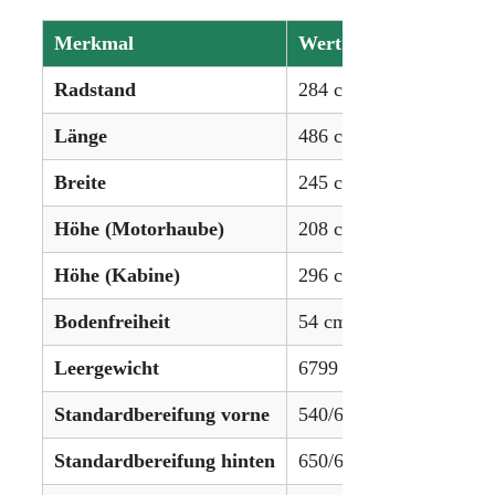
Merkmal
Wert
Radstand
284 cm (112,2 Zoll)
Länge
486 cm (191,4 Zoll)
Breite
245 cm (96,5 Zoll)
Höhe (Motorhaube)
208 cm (82,1 Zoll)
Höhe (Kabine)
296 cm (116,9 Zoll)
Bodenfreiheit
54 cm (21,4 Zoll)
Leergewicht
6799 kg (14.991 lbs)
Standardbereifung vorne
540/65R30
Standardbereifung hinten
650/65R38