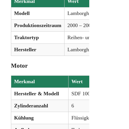
Merkmal
Wert
Modell
Lamborghini Champion 160
Produktionszeitraum
2000 – 2004
Traktortyp
Reihen- und Universalschlep
Hersteller
Lamborghini (SAME-Gruppe
Motor
Merkmal
Wert
Hersteller & Modell
SDF 1000.6 WTI 3V Diese
Zylinderanzahl
6
Kühlung
Flüssigkeitsgekühlt