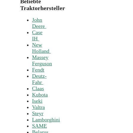
Beliebte
Traktorhersteller
John
Deere
Case
IH
New
Holland
Massey
Ferguson
Fendt
Deutz-
Fahr
Claas
Kubota
Iseki
Valtra
Steyr
Lamborghini
SAME
Belarus