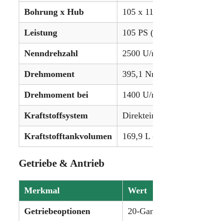
Bohrung x Hub
105 x 115 mm (4,13 x 4,55
Leistung
105 PS (78,3 kW)
Nenndrehzahl
2500 U/min
Drehmoment
395,1 Nm (291,4 lb-ft)
Drehmoment bei
1400 U/min
Kraftstoffsystem
Direkteinspritzung
Kraftstofftankvolumen
169,9 L (44,9 gal)
Getriebe & Antrieb
Merkmal
Wert
Getriebeoptionen
20-Gang oder 60-Gang