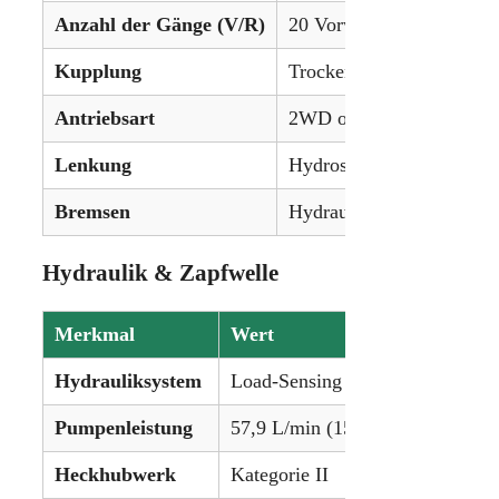
Anzahl der Gänge (V/R)
20 Vorwärts / 20 Rückwär
Kupplung
Trockenscheibe
Antriebsart
2WD oder 4WD (optional
Lenkung
Hydrostatische Servolen
Bremsen
Hydraulische Nassscheib
Hydraulik & Zapfwelle
Merkmal
Wert
Hydrauliksystem
Load-Sensing
Pumpenleistung
57,9 L/min (15,3 gpm)
Heckhubwerk
Kategorie II