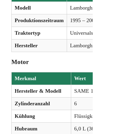
Modell
Lamborghini Premium 1060
Produktionszeitraum
1995 – 2004
Traktortyp
Universalschlepper
Hersteller
Lamborghini (SAME-Gruppe
Motor
Merkmal
Wert
Hersteller & Modell
SAME 1000.6 WT1 Diesel
Zylinderanzahl
6
Kühlung
Flüssigkeitsgekühlt
Hubraum
6,0 L (366,1 in³)