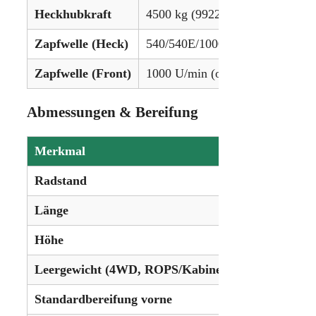
Heckhubkraft
4500 kg (9922 lbs)
Zapfwelle (Heck)
540/540E/1000/1000E U/min
Zapfwelle (Front)
1000 U/min (optional)
Abmessungen & Bereifung
Merkmal
Wert
Radstand
263 cm (103,9
Länge
440 cm (173,6
Höhe
271 cm (106,7
Leergewicht (4WD, ROPS/Kabine)
4029 – 4720 k
Standardbereifung vorne
380/70R28