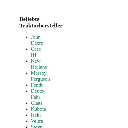
Beliebte
Traktorhersteller
John
Deere
Case
IH
New
Holland
Massey
Ferguson
Fendt
Deutz-
Fahr
Claas
Kubota
Iseki
Valtra
Steyr