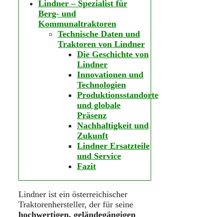
Lindner – Spezialist für
Berg- und
Kommunaltraktoren
Technische Daten und
Traktoren von Lindner
Die Geschichte von
Lindner
Innovationen und
Technologien
Produktionsstandorte
und globale
Präsenz
Nachhaltigkeit und
Zukunft
Lindner Ersatzteile
und Service
Fazit
Lindner ist ein österreichischer
Traktorenhersteller, der für seine
hochwertigen, geländegängigen