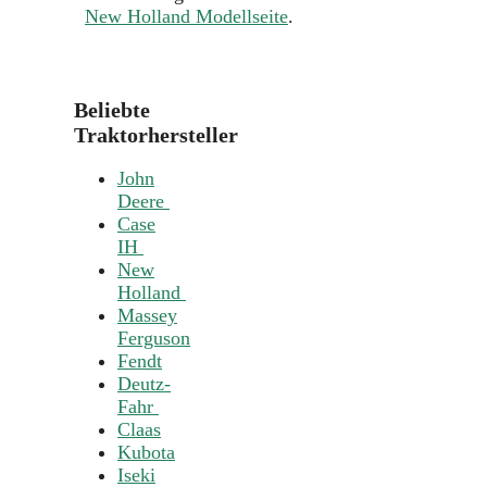
New Holland Modellseite
.
Beliebte
Traktorhersteller
John
Deere
Case
IH
New
Holland
Massey
Ferguson
Fendt
Deutz-
Fahr
Claas
Kubota
Iseki