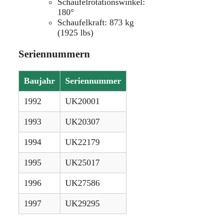
Schaufelrotationswinkel:
180°
Schaufelkraft: 873 kg
(1925 lbs)
Seriennummern
Baujahr
Seriennummer
1992
UK20001
1993
UK20307
1994
UK22179
1995
UK25017
1996
UK27586
1997
UK29295