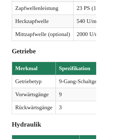
Zapfwellenleistung
23 PS (17,2 kW)
Heckzapfwelle
540 U/min
Mittzapfwelle (optional)
2000 U/min
Getriebe
Merkmal
Spezifikation
Getriebetyp
9-Gang-Schaltgetriebe
Vorwärtsgänge
9
Rückwärtsgänge
3
Hydraulik