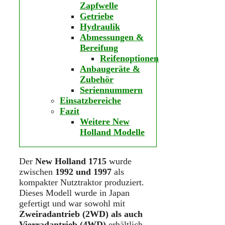
Zapfwelle
Getriebe
Hydraulik
Abmessungen &
Bereifung
Reifenoptionen
Anbaugeräte &
Zubehör
Seriennummern
Einsatzbereiche
Fazit
Weitere New
Holland Modelle
Der
New Holland 1715
wurde
zwischen
1992 und 1997
als
kompakter Nutztraktor produziert.
Dieses Modell wurde in Japan
gefertigt und war sowohl mit
Zweiradantrieb (2WD) als auch
Vierradantrieb (4WD)
erhältlich.