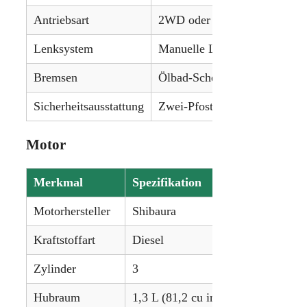
Antriebsart
2WD oder 4WD
Lenksystem
Manuelle Lenkung (Getriebe)
Bremsen
Ölbad-Scheibenbremsen
Sicherheitsausstattung
Zwei-Pfosten-ROPS
Motor
Merkmal
Spezifikation
Motorhersteller
Shibaura
Kraftstoffart
Diesel
Zylinder
3
Hubraum
1,3 L (81,2 cu in)