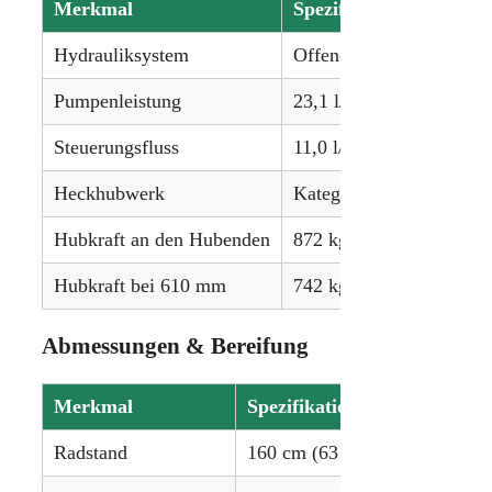
Merkmal
Spezifikation
Hydrauliksystem
Offenes Zentrum
Pumpenleistung
23,1 l/min (6,1 gpm)
Steuerungsfluss
11,0 l/min (2,9 gpm)
Heckhubwerk
Kategorie I
Hubkraft an den Hubenden
872 kg (1924 lbs)
Hubkraft bei 610 mm
742 kg (1637 lbs)
Abmessungen & Bereifung
Merkmal
Spezifikation
Radstand
160 cm (63 Zoll)