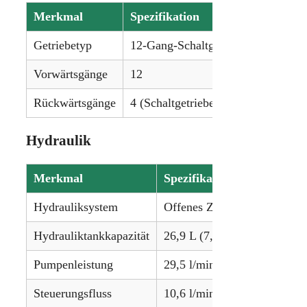
Merkmal
Spezifikation
Getriebetyp
12-Gang-Schaltgetriebe oder 12-G
Vorwärtsgänge
12
Rückwärtsgänge
4 (Schaltgetriebe) / 12 (Mechanisch
Hydraulik
Merkmal
Spezifikation
Hydrauliksystem
Offenes Zentrum
Hydrauliktankkapazität
26,9 L (7,1 gal)
Pumpenleistung
29,5 l/min (7,8 gpm)
Steuerungsfluss
10,6 l/min (2,8 gpm)