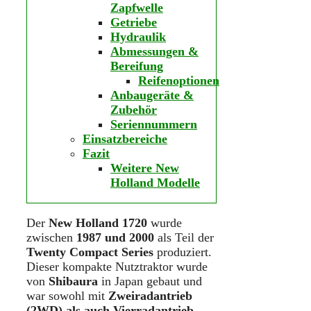
Zapfwelle
Getriebe
Hydraulik
Abmessungen &
Bereifung
Reifenoptionen
Anbaugeräte &
Zubehör
Seriennummern
Einsatzbereiche
Fazit
Weitere New
Holland Modelle
Der
New Holland 1720
wurde
zwischen
1987 und 2000
als Teil der
Twenty Compact Series
produziert.
Dieser kompakte Nutztraktor wurde
von
Shibaura
in Japan gebaut und
war sowohl mit
Zweiradantrieb
(2WD) als auch Vierradantrieb