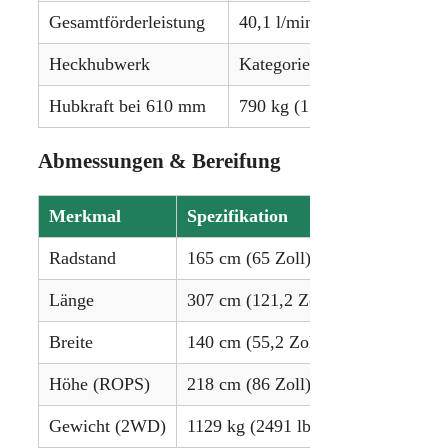
Gesamtförderleistung
40,1 l/min (10,6 gpm)
Heckhubwerk
Kategorie I
Hubkraft bei 610 mm
790 kg (1742 lbs)
Abmessungen & Bereifung
Merkmal
Spezifikation
Radstand
165 cm (65 Zoll)
Länge
307 cm (121,2 Zoll)
Breite
140 cm (55,2 Zoll)
Höhe (ROPS)
218 cm (86 Zoll)
Gewicht (2WD)
1129 kg (2491 lbs)