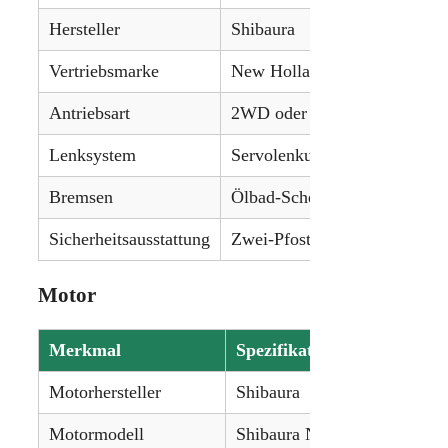
Hersteller
Shibaura
Vertriebsmarke
New Holland
Antriebsart
2WD oder 4WD
Lenksystem
Servolenkung
Bremsen
Ölbad-Scheibenbremsen
Sicherheitsausstattung
Zwei-Pfosten-ROPS
Motor
Merkmal
Spezifikation
Motorhersteller
Shibaura
Motormodell
Shibaura N843