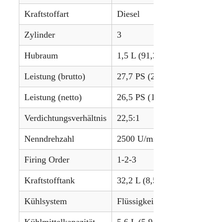
Kraftstoffart
Diesel
Zylinder
3
Hubraum
1,5 L (91,3 cu in)
Leistung (brutto)
27,7 PS (20,7 kW)
Leistung (netto)
26,5 PS (19,8 kW)
Verdichtungsverhältnis
22,5:1
Nenndrehzahl
2500 U/min
Firing Order
1-2-3
Kraftstofftank
32,2 L (8,5 gal)
Kühlsystem
Flüssigkeitsgekühlt
Kühlmittelkapazität
5,6 L (5,9 qts)