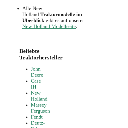
Alle New
Holland
Traktormodelle im
Überblick
gibt es auf unserer
New Holland Modellseite
.
Beliebte
Traktorhersteller
John
Deere
Case
IH
New
Holland
Massey
Ferguson
Fendt
Deutz-