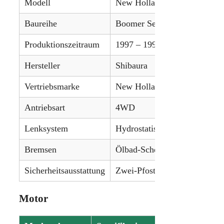
Modell
New Holland 1925
Baureihe
Boomer Series
Produktionszeitraum
1997 – 1999
Hersteller
Shibaura
Vertriebsmarke
New Holland
Antriebsart
4WD
Lenksystem
Hydrostatische Servolenkung
Bremsen
Ölbad-Scheibenbremsen
Sicherheitsausstattung
Zwei-Pfosten-ROPS (klappbar
Motor