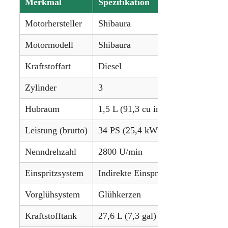
Merkmal
Spezifikation
Motorhersteller
Shibaura
Motormodell
Shibaura
Kraftstoffart
Diesel
Zylinder
3
Hubraum
1,5 L (91,3 cu in)
Leistung (brutto)
34 PS (25,4 kW)
Nenndrehzahl
2800 U/min
Einspritzsystem
Indirekte Einspritzung
Vorglühsystem
Glühkerzen
Kraftstofftank
27,6 L (7,3 gal)