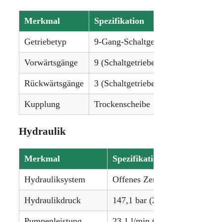
Merkmal
Spezifikation
Getriebetyp
9-Gang-Schaltgetriebe oder stufenl
Vorwärtsgänge
9 (Schaltgetriebe) / Stufenlos (Hydr
Rückwärtsgänge
3 (Schaltgetriebe) / Stufenlos (Hydr
Kupplung
Trockenscheibe
Hydraulik
Merkmal
Spezifikation
Hydrauliksystem
Offenes Zentrum
Hydraulikdruck
147,1 bar (2.133 psi)
Pumpenleistung
23,1 l/min (6,1 gpm)