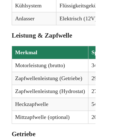
Kühlsystem
Flüssigkeitsgekühlt
Anlasser
Elektrisch (12V)
Leistung & Zapfwelle
Merkmal
Spezifikation
Motorleistung (brutto)
34 PS (25,4 kW)
Zapfwellenleistung (Getriebe)
29,1 PS (21,7 kW)
Zapfwellenleistung (Hydrostat)
27,3 PS (20,4 kW)
Heckzapfwelle
540 U/min
Mittzapfwelle (optional)
2000 U/min
Getriebe