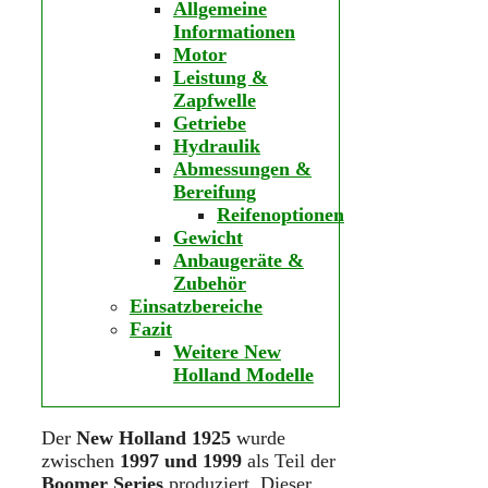
Allgemeine
Informationen
Motor
Leistung &
Zapfwelle
Getriebe
Hydraulik
Abmessungen &
Bereifung
Reifenoptionen
Gewicht
Anbaugeräte &
Zubehör
Einsatzbereiche
Fazit
Weitere New
Holland Modelle
Der
New Holland 1925
wurde
zwischen
1997 und 1999
als Teil der
Boomer Series
produziert. Dieser