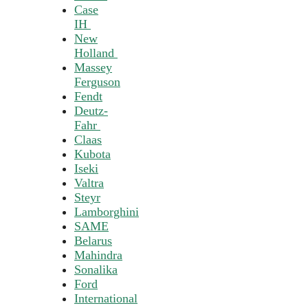
Case
IH
New
Holland
Massey
Ferguson
Fendt
Deutz-
Fahr
Claas
Kubota
Iseki
Valtra
Steyr
Lamborghini
SAME
Belarus
Mahindra
Sonalika
Ford
International