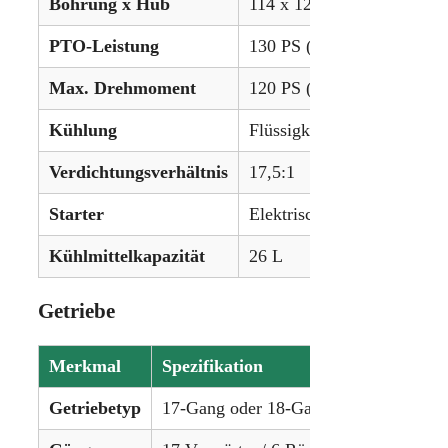
Bohrung x Hub
114 x 127 mm
PTO-Leistung
130 PS (96,9 kW)
Max. Drehmoment
120 PS (89,5 kW) (Drawba
Kühlung
Flüssigkeitsgekühlt
Verdichtungsverhältnis
17,5:1
Starter
Elektrisch, 12 V
Kühlmittelkapazität
26 L
Getriebe
Merkmal
Spezifikation
Getriebetyp
17-Gang oder 18-Gang Teil-Powershift