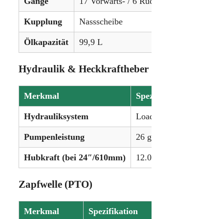
Gänge
17 Vorwärts- / 6 Rückwärtsgänge (2W
Kupplung
Nassscheibe
Ölkapazität
99,9 L
Hydraulik & Heckkraftheber
Merkmal
Spezifikation
Hydrauliksystem
Load-Sensing, geschlo
Pumpenleistung
26 gpm (98,4 lpm)
Hubkraft (bei 24″/610mm)
12.000 lbs (5.443 kg)
Zapfwelle (PTO)
Merkmal
Spezifikation