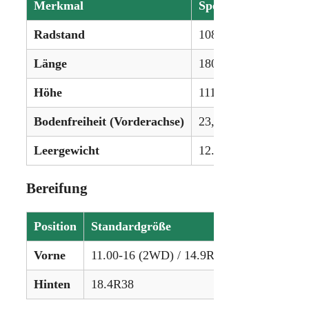
Merkmal
Spezifikation
Radstand
108,3 Zoll (275 cm) 
Länge
180 Zoll (457 cm) (
Höhe
111,5 Zoll (283 cm) (
Bodenfreiheit (Vorderachse)
23,1 Zoll (58 cm) (2
Leergewicht
12.386 – 13.596 lbs (
Bereifung
Position
Standardgröße
Vorne
11.00-16 (2WD) / 14.9R28 (4WD)
Hinten
18.4R38