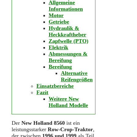
Allgemeine
Informationen
Motor
Getriebe
Hydraulik &
Heckkraftheber
Zapfwelle (PTO)
Elektrik
Abmessungen &
Bereifung
Bereifung
Alternative
Reifengrößen
Einsatzbereiche
Fazit
Weitere New
Holland Modelle
Der
New Holland 8560
ist ein
leistungsstarker
Row-Crop-Traktor
,
der zwischen
1996 und 1999
als Teil