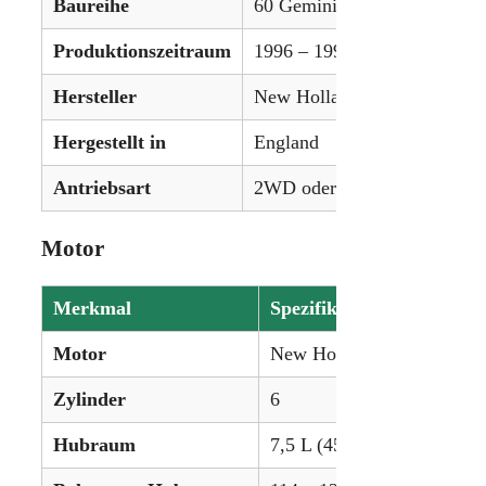
Baureihe
60 Gemini Serie
Produktionszeitraum
1996 – 1999
Hersteller
New Holland
Hergestellt in
England
Antriebsart
2WD oder 4WD (optional)
Motor
Merkmal
Spezifikation
Motor
New Holland Genesis Turb
Zylinder
6
Hubraum
7,5 L (456 ci)