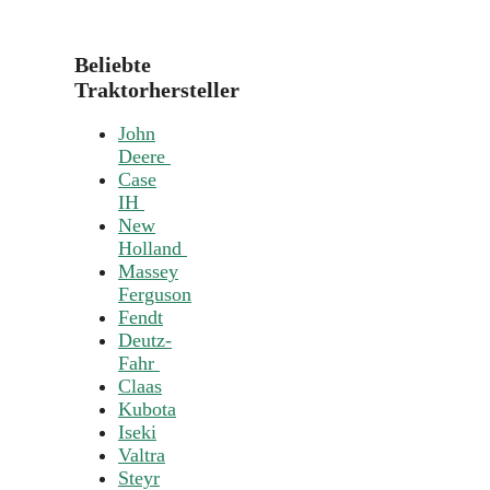
Beliebte
Traktorhersteller
John
Deere
Case
IH
New
Holland
Massey
Ferguson
Fendt
Deutz-
Fahr
Claas
Kubota
Iseki
Valtra
Steyr