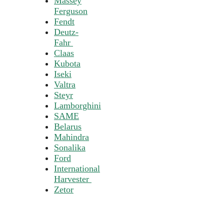
Massey
Ferguson
Fendt
Deutz-
Fahr
Claas
Kubota
Iseki
Valtra
Steyr
Lamborghini
SAME
Belarus
Mahindra
Sonalika
Ford
International
Harvester
Zetor