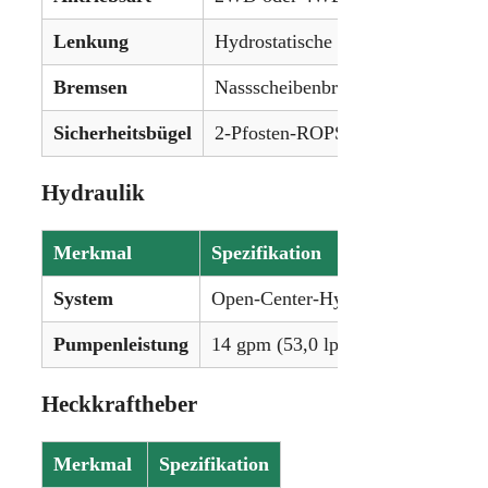
Lenkung
Hydrostatische Servolenkung
Bremsen
Nassscheibenbremsen
Sicherheitsbügel
2-Pfosten-ROPS, Kabine optional
Hydraulik
Merkmal
Spezifikation
System
Open-Center-Hydraulik
Pumpenleistung
14 gpm (53,0 lpm)
Heckkraftheber
Merkmal
Spezifikation