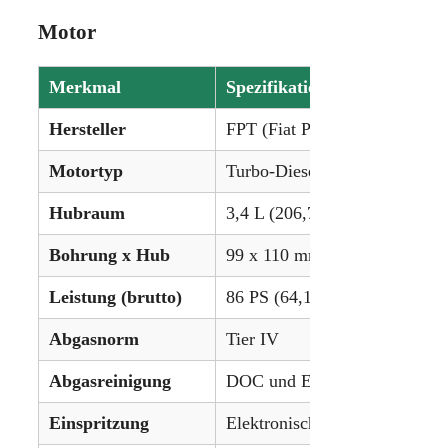
Motor
Merkmal
Spezifikation
Hersteller
FPT (Fiat Powertrain)
Motortyp
Turbo-Diesel, 4-Zylinder, was
Hubraum
3,4 L (206,7 ci)
Bohrung x Hub
99 x 110 mm
Leistung (brutto)
86 PS (64,1 kW)
Abgasnorm
Tier IV
Abgasreinigung
DOC und EGR
Einspritzung
Elektronische Hochdruck-Com