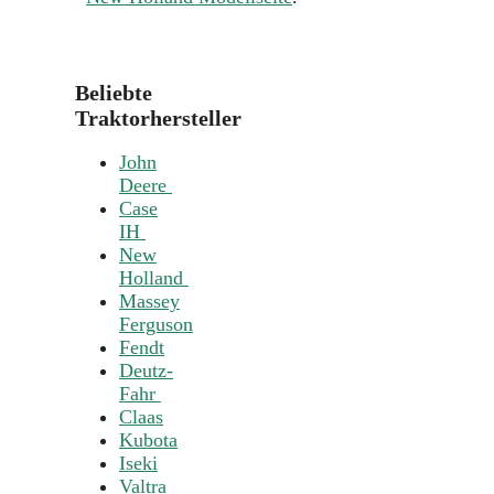
Beliebte
Traktorhersteller
John
Deere
Case
IH
New
Holland
Massey
Ferguson
Fendt
Deutz-
Fahr
Claas
Kubota
Iseki
Valtra