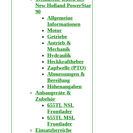
New Holland PowerStar
90
Allgemeine
Informationen
Motor
Getriebe
Antrieb &
Mechanik
Hydraulik
Heckkraftheber
Zapfwelle (PTO)
Abmessungen &
Bereifung
Höhenangaben
Anbaugeräte &
Zubehör
655TL NSL
Frontlader
655TL MSL
Frontlader
Einsatzbereiche