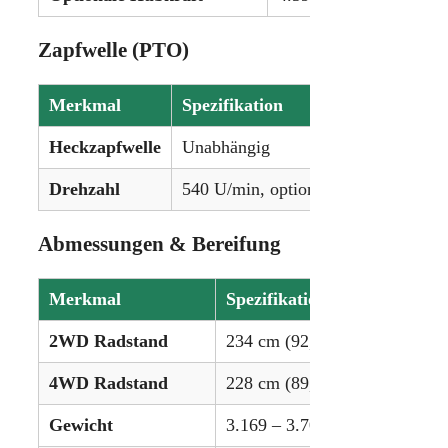
Zapfwelle (PTO)
Merkmal
Spezifikation
Heckzapfwelle
Unabhängig
Drehzahl
540 U/min, optional 540/1000
Abmessungen & Bereifung
Merkmal
Spezifikation
2WD Radstand
234 cm (92,2 Zoll)
4WD Radstand
228 cm (89,9 Zoll)
Gewicht
3.169 – 3.700 kg (6.988 – 8.1