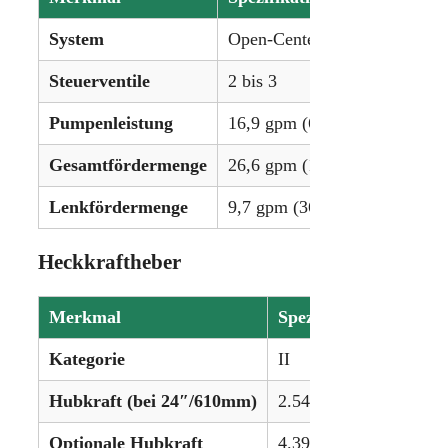
System
Open-Center-Hydraulik
Steuerventile
2 bis 3
Pumpenleistung
16,9 gpm (64,0 lpm)
Gesamtfördermenge
26,6 gpm (100,7 lpm)
Lenkfördermenge
9,7 gpm (36,7 lpm)
Heckkraftheber
Merkmal
Spezifikation
Kategorie
II
Hubkraft (bei 24″/610mm)
2.549 kg (5.620 lbs)
Optionale Hubkraft
4.399 kg (9.700 lbs)