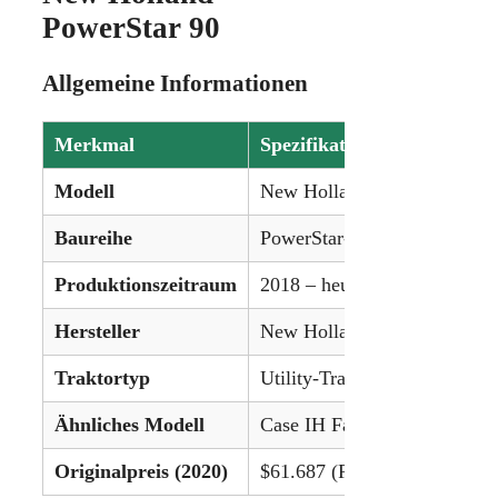
PowerStar 90
Allgemeine Informationen
Merkmal
Spezifikation
Modell
New Holland PowerStar 90
Baureihe
PowerStar-Serie
Produktionszeitraum
2018 – heute
Hersteller
New Holland (CNH)
Traktortyp
Utility-Traktor
Ähnliches Modell
Case IH Farmall 90C
Originalpreis (2020)
$61.687 (ROPS) / $72.809 (