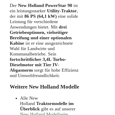
Der
New Holland PowerStar 90
ist
ein leistungsstarker
Utility-Traktor
,
der mit
86 PS (64,1 kW)
eine solide
Leistung für verschiedene
Anwendungen bietet. Mit
drei
Getriebeoptionen, vielseitiger
Bereifung und einer optionalen
Kabine
ist er eine ausgezeichnete
Wahl für Landwirte und
Kommunalbetriebe. Sein
fortschrittlicher 3,4L Turbo-
Dieselmotor mit Tier IV-
Abgasnorm
sorgt für hohe Effizienz
und Umweltfreundlichkeit.
Weitere New Holland Modelle
Alle New
Holland
Traktormodelle im
Überblick
gibt es auf unserer
New Holland Modellseite
.