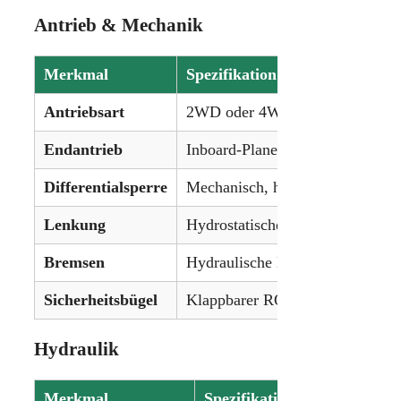
Antrieb & Mechanik
Merkmal
Spezifikation
Antriebsart
2WD oder 4WD (MFWD)
Endantrieb
Inboard-Planetengetriebe
Differentialsperre
Mechanisch, hinten
Lenkung
Hydrostatische Servolenkung
Bremsen
Hydraulische Nassscheibenbrem
Sicherheitsbügel
Klappbarer ROPS, Kabine optio
Hydraulik
Merkmal
Spezifikation