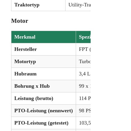
Traktortyp
Utility-Traktor
Motor
Merkmal
Spezifikation
Hersteller
FPT (Fiat Powertrain)
Motortyp
Turbo-Diesel, 4-Zylinde
Hubraum
3,4 L (207 ci)
Bohrung x Hub
99 x 110 mm
Leistung (brutto)
114 PS (85,0 kW)
PTO-Leistung (nennwert)
98 PS (73,1 kW)
PTO-Leistung (getestet)
103,5 PS (77,2 kW)