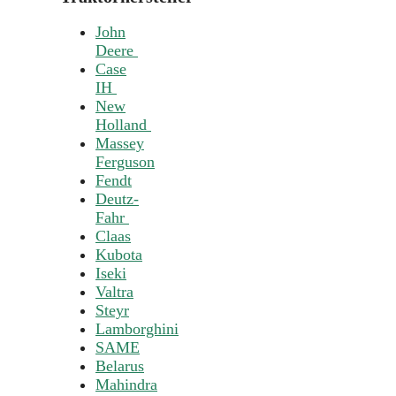
John
Deere
Case
IH
New
Holland
Massey
Ferguson
Fendt
Deutz-
Fahr
Claas
Kubota
Iseki
Valtra
Steyr
Lamborghini
SAME
Belarus
Mahindra