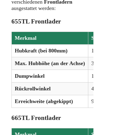
verschiedenen
Frontladern
ausgestattet werden:
655TL Frontlader
Merkmal
Spezifikation
Hubkraft (bei 800mm)
1.124 kg
Max. Hubhöhe (an der Achse)
320 cm
Dumpwinkel
145°
Rückrollwinkel
45°
Erreichweite (abgekippt)
99 cm
665TL Frontlader
Merkmal
Spezifikation