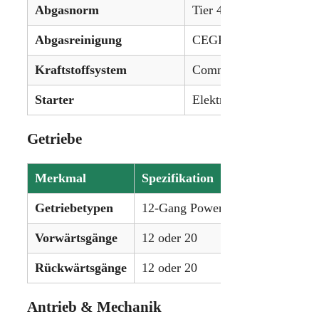
Abgasnorm
Tier 4A
Abgasreinigung
CEGR mit Dieselpartikel
Kraftstoffsystem
Common-Rail-Direktein
Starter
Elektrisch, 12 V
Getriebe
Merkmal
Spezifikation
Getriebetypen
12-Gang Power-Shuttle, 20-Gang 
Vorwärtsgänge
12 oder 20
Rückwärtsgänge
12 oder 20
Antrieb & Mechanik