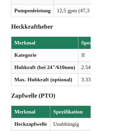
Pumpenleistung
12,5 gpm (47,3 lpm) (optional: 16
Heckkraftheber
Merkmal
Spezifikation
Kategorie
II
Hubkraft (bei 24″/610mm)
2.549 kg (5.620 lbs)
Max. Hubkraft (optional)
3.334 kg (7.351 lbs)
Zapfwelle (PTO)
Merkmal
Spezifikation
Heckzapfwelle
Unabhängig