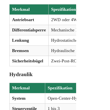
Merkmal
Spezifikation
Antriebsart
2WD oder 4WD (MFWD)
Differentialsperre
Mechanische Differentialsperre
Lenkung
Hydrostatische Servolenkung
Bremsen
Hydraulische Nassscheibenbrem
Sicherheitsbügel
Zwei-Post-ROPS oder VisionVi
Hydraulik
Merkmal
Spezifikation
System
Open-Center-Hydraulik
Steuerventile
1 bis 3