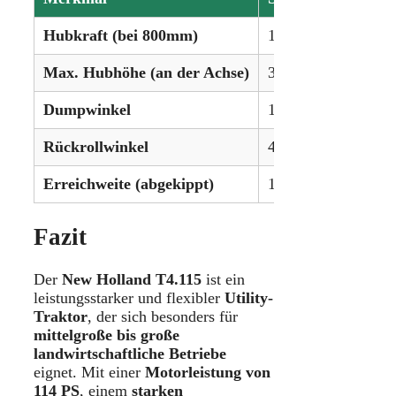
Hubkraft (bei 800mm)
1.193 kg
Max. Hubhöhe (an der Achse)
340 cm
Dumpwinkel
145°
Rückrollwinkel
40°
Erreichweite (abgekippt)
109 cm
Fazit
Der
New Holland T4.115
ist ein
leistungsstarker und flexibler
Utility-
Traktor
, der sich besonders für
mittelgroße bis große
landwirtschaftliche Betriebe
eignet. Mit einer
Motorleistung von
114 PS
, einem
starken