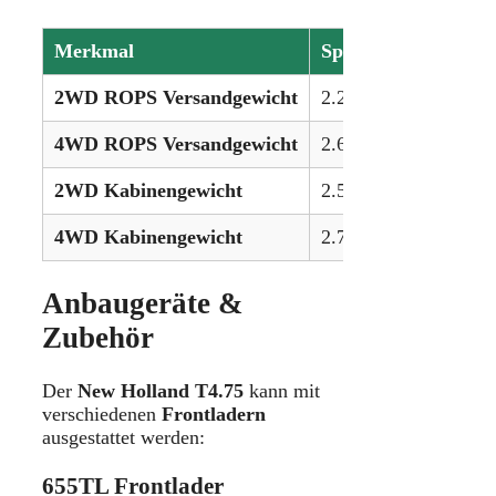
Merkmal
Spezifikation
2WD ROPS Versandgewicht
2.249 kg (4.960 lbs)
4WD ROPS Versandgewicht
2.669 kg (5.886 lbs)
2WD Kabinengewicht
2.519 kg (5.555 lbs)
4WD Kabinengewicht
2.799 kg (6.172 lbs)
Anbaugeräte &
Zubehör
Der
New Holland T4.75
kann mit
verschiedenen
Frontladern
ausgestattet werden:
655TL Frontlader