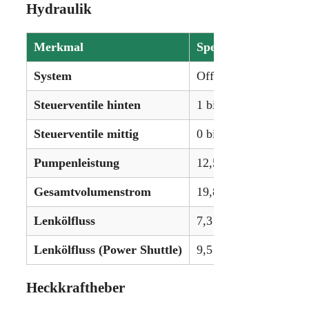
Hydraulik
Merkmal
Spezifikation
System
Offenes Zentrum
Steuerventile hinten
1 bis 2
Steuerventile mittig
0 bis 2
Pumpenleistung
12,5 gpm (47,3 lpm)
Gesamtvolumenstrom
19,8 gpm (74,9 lpm)
Lenkölfluss
7,3 gpm (27,6 lpm)
Lenkölfluss (Power Shuttle)
9,5 gpm (36,0 lpm)
Heckkraftheber