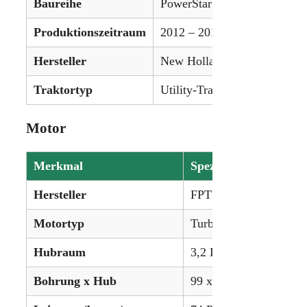
Baureihe
PowerStar T4-Serie
Produktionszeitraum
2012 – 2017
Hersteller
New Holland
Traktortyp
Utility-Traktor
Motor
Merkmal
Spezifikation
Hersteller
FPT (Fiat Powertrain)
Motortyp
Turbo-Diesel, 4-Zylind
Hubraum
3,2 L (195 ci)
Bohrung x Hub
99 x 104 mm