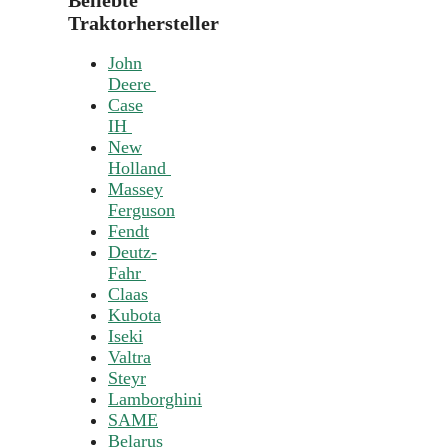
Traktorhersteller
John
Deere
Case
IH
New
Holland
Massey
Ferguson
Fendt
Deutz-
Fahr
Claas
Kubota
Iseki
Valtra
Steyr
Lamborghini
SAME
Belarus