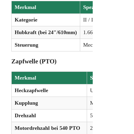
Merkmal
Spezifikation
Kategorie
II / I
Hubkraft (bei 24″/610mm)
1.661 kg (3.664 lbs)
Steuerung
Mechanische Zugkraftr
Zapfwelle (PTO)
Merkmal
Spezifikation
Heckzapfwelle
Unabhängig
Kupplung
Mechanische Trocke
Drehzahl
540 / 540E
Motordrehzahl bei 540 PTO
2.160 U/min