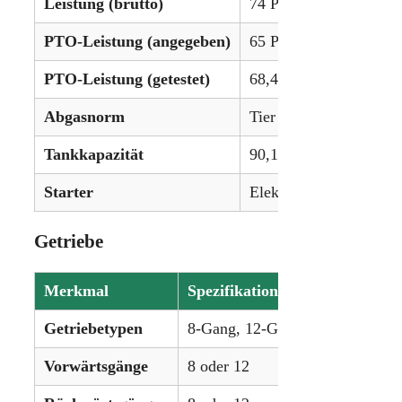
Leistung (brutto)
74 PS (55,2 kW)
PTO-Leistung (angegeben)
65 PS (48,5 kW)
PTO-Leistung (getestet)
68,43 PS (51,0 kW)
Abgasnorm
Tier 3
Tankkapazität
90,1 L (23,8 gal)
Starter
Elektrisch, 12 V
Getriebe
Merkmal
Spezifikation
Getriebetypen
8-Gang, 12-Gang, teilweise sync
Vorwärtsgänge
8 oder 12