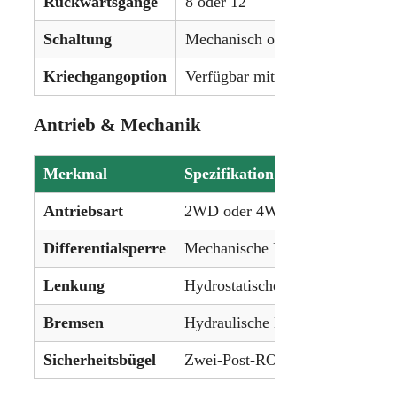
Rückwärtsgänge
8 oder 12
Schaltung
Mechanisch oder Power Shuttle
Kriechgangoption
Verfügbar mit zusätzlichen 4 od
Antrieb & Mechanik
Merkmal
Spezifikation
Antriebsart
2WD oder 4WD
Differentialsperre
Mechanische Differenzialsperre
Lenkung
Hydrostatische Servolenkung
Bremsen
Hydraulische Nassscheibenbrem
Sicherheitsbügel
Zwei-Post-ROPS oder Kabine mit