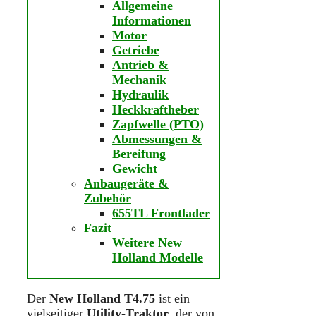
Allgemeine
Informationen
Motor
Getriebe
Antrieb &
Mechanik
Hydraulik
Heckkraftheber
Zapfwelle (PTO)
Abmessungen &
Bereifung
Gewicht
Anbaugeräte &
Zubehör
655TL Frontlader
Fazit
Weitere New
Holland Modelle
Der
New Holland T4.75
ist ein
vielseitiger
Utility-Traktor
, der von