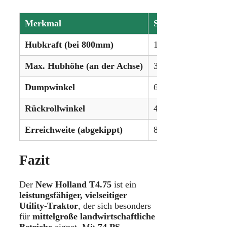
Merkmal
Spezifikation
Hubkraft (bei 800mm)
1.050 kg
Max. Hubhöhe (an der Achse)
325 cm
Dumpwinkel
60°
Rückrollwinkel
45°
Erreichweite (abgekippt)
86,6 cm
Fazit
Der
New Holland T4.75
ist ein
leistungsfähiger, vielseitiger
Utility-Traktor
, der sich besonders
für
mittelgroße landwirtschaftliche
Betriebe
eignet. Mit
74 PS