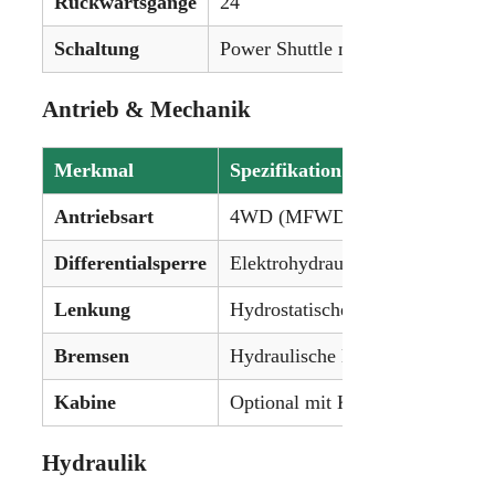
Rückwärtsgänge
24
Schaltung
Power Shuttle mit optionalem Kr
Antrieb & Mechanik
Merkmal
Spezifikation
Antriebsart
4WD (MFWD)
Differentialsperre
Elektrohydraulisch hinten
Lenkung
Hydrostatische Servolenkung
Bremsen
Hydraulische Nassscheibenbrem
Kabine
Optional mit Klimaanlage
Hydraulik