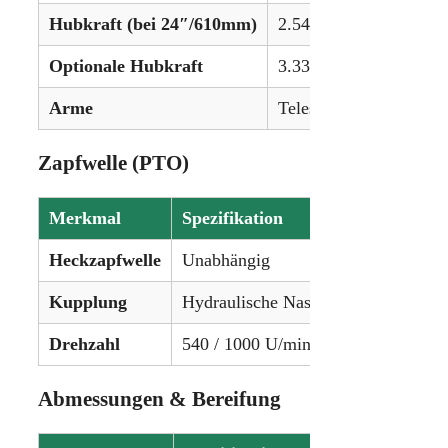
Hubkraft (bei 24″/610mm)
2.549 kg (5.620 lbs)
Optionale Hubkraft
3.334 kg (7.351 lbs)
Arme
Teleskopische Unterlen
Zapfwelle (PTO)
Merkmal
Spezifikation
Heckzapfwelle
Unabhängig
Kupplung
Hydraulische Nassscheibenbremse
Drehzahl
540 / 1000 U/min
Abmessungen & Bereifung