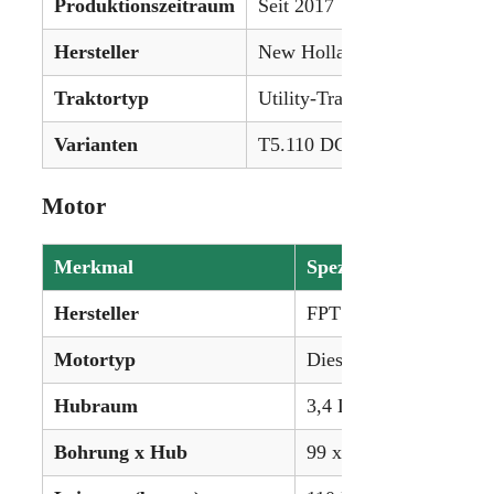
Produktionszeitraum
Seit 2017
Hersteller
New Holland (CNH)
Traktortyp
Utility-Traktor
Varianten
T5.110 DC (synchronisiert),
Motor
Merkmal
Spezifikation
Hersteller
FPT (Fiat Powertrain)
Motortyp
Diesel, 4-Zylinder, wa
Hubraum
3,4 L (207 ci)
Bohrung x Hub
99 x 110 mm