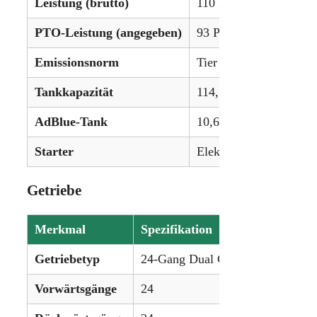
Leistung (brutto)
110 PS (82,0 kW)
PTO-Leistung (angegeben)
93 PS (69,4 kW)
Emissionsnorm
Tier IV
Tankkapazität
114,7 L (30,3 gal)
AdBlue-Tank
10,6 L (2,8 gal)
Starter
Elektrisch, 12 V
Getriebe
Merkmal
Spezifikation
Getriebetyp
24-Gang Dual Command (2-Gang 
Vorwärtsgänge
24