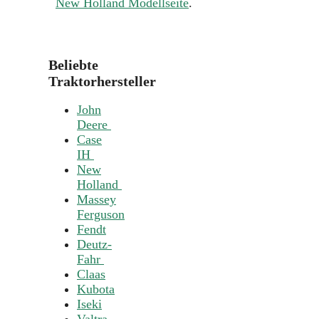
New Holland Modellseite
.
Beliebte
Traktorhersteller
John
Deere
Case
IH
New
Holland
Massey
Ferguson
Fendt
Deutz-
Fahr
Claas
Kubota
Iseki
Valtra