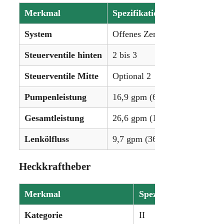
Merkmal
Spezifikation
System
Offenes Zentrum, Zahnradpu
Steuerventile hinten
2 bis 3
Steuerventile Mitte
Optional 2
Pumpenleistung
16,9 gpm (64,0 lpm)
Gesamtleistung
26,6 gpm (100,7 lpm)
Lenkölfluss
9,7 gpm (36,7 lpm)
Heckkraftheber
Merkmal
Spezifikation
Kategorie
II