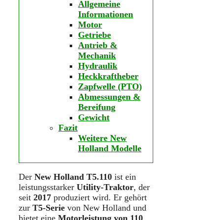
Allgemeine
Informationen
Motor
Getriebe
Antrieb &
Mechanik
Hydraulik
Heckkraftheber
Zapfwelle (PTO)
Abmessungen &
Bereifung
Gewicht
Fazit
Weitere New
Holland Modelle
Der
New Holland T5.110
ist ein
leistungsstarker
Utility-Traktor
, der
seit
2017
produziert wird. Er gehört
zur
T5-Serie
von New Holland und
bietet eine
Motorleistung von 110