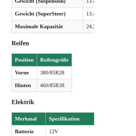
Gewicht (Suspension)
13.448 lbs (6.100 kg)
Gewicht (SuperSteer)
13.404 lbs (6.080 kg)
Maximale Kapazität
24.251 lbs (11.000 kg
Reifen
Position
Reifengröße
Vorne
380/85R28
Hinten
460/85R38
Elektrik
Merkmal
Spezifikation
Batterie
12V