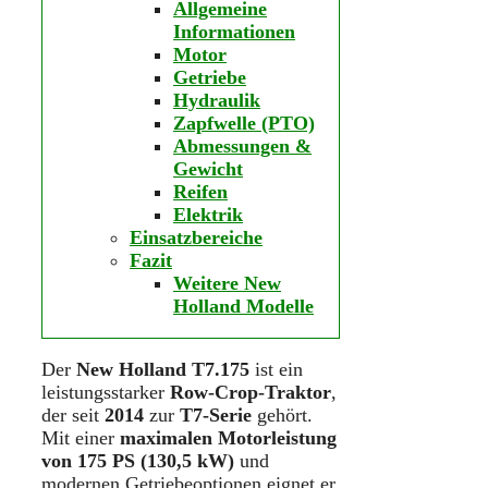
Allgemeine
Informationen
Motor
Getriebe
Hydraulik
Zapfwelle (PTO)
Abmessungen &
Gewicht
Reifen
Elektrik
Einsatzbereiche
Fazit
Weitere New
Holland Modelle
Der
New Holland T7.175
ist ein
leistungsstarker
Row-Crop-Traktor
,
der seit
2014
zur
T7-Serie
gehört.
Mit einer
maximalen Motorleistung
von 175 PS (130,5 kW)
und
modernen Getriebeoptionen eignet er