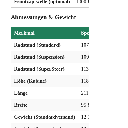
Frontzapfwelle (optional)
1000 U/min
Abmessungen & Gewicht
Merkmal
Spezifikation
Radstand (Standard)
107,6 in (273 cm)
Radstand (Suspension)
109,8 in (278 cm)
Radstand (SuperSteer)
113,3 in (287 cm)
Höhe (Kabine)
118,5 in (300 cm)
Länge
211 in (535 cm)
Breite
95,8 in (243 cm)
Gewicht (Standardversand)
12.787 lbs (5.800 kg)