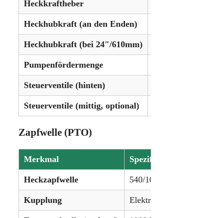
Heckkraftheber
Kat. III/II
Heckhubkraft (an den Enden)
12.185 lbs (5.527
Heckhubkraft (bei 24″/610mm)
8.050 lbs (3.651 k
Pumpenfördermenge
29,8 gpm (112,8 l
Steuerventile (hinten)
4 bis 5
Steuerventile (mittig, optional)
3
Zapfwelle (PTO)
Merkmal
Spezifikation
Heckzapfwelle
540/1000 U/min
Kupplung
Elektrohydraulische Nas