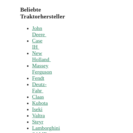
Beliebte
Traktorhersteller
John
Deere
Case
IH
New
Holland
Massey
Ferguson
Fendt
Deutz-
Fahr
Claas
Kubota
Iseki
Valtra
Steyr
Lamborghini