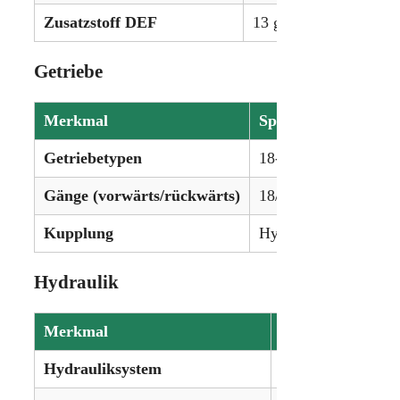
Zusatzstoff DEF
13 gal (49,2 L)
Getriebe
Merkmal
Spezifikation
Getriebetypen
18-Gang Volllastscha
Gänge (vorwärts/rückwärts)
18/6, 19/6 oder stufe
Kupplung
Hydraulische Nassku
Hydraulik
Merkmal
Spezifikation
Hydrauliksystem
Lastdruckkompens