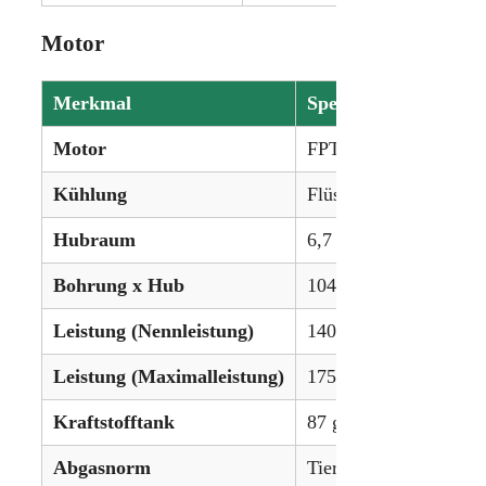
Motor
Merkmal
Spezifikation
Motor
FPT 6.7L 6-Zylinder D
Kühlung
Flüssigkeitsgekühlt
Hubraum
6,7 L (411 ci)
Bohrung x Hub
104 x 132 mm
Leistung (Nennleistung)
140 PS (104,4 kW)
Leistung (Maximalleistung)
175 PS (130,5 kW)
Kraftstofftank
87 gal (329,3 L)
Abgasnorm
Tier IV (SCR)