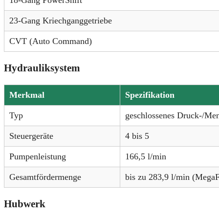
23-Gang Kriechganggetriebe
CVT (Auto Command)
Hydrauliksystem
Merkmal
Spezifikation
Typ
geschlossenes Druck-/Me
Steuergeräte
4 bis 5
Pumpenleistung
166,5 l/min
Gesamtfördermenge
bis zu 283,9 l/min (Mega
Hubwerk