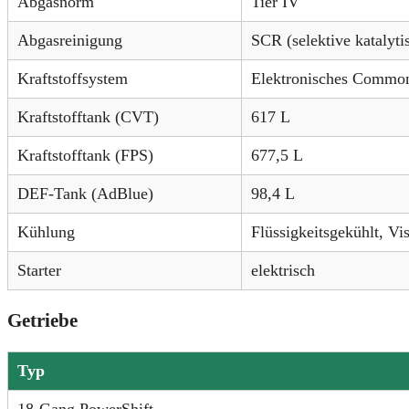
Abgasnorm
Tier IV
Abgasreinigung
SCR (selektive katalyt
Kraftstoffsystem
Elektronisches Commo
Kraftstofftank (CVT)
617 L
Kraftstofftank (FPS)
677,5 L
DEF-Tank (AdBlue)
98,4 L
Kühlung
Flüssigkeitsgekühlt, Vi
Starter
elektrisch
Getriebe
Typ
18-Gang PowerShift