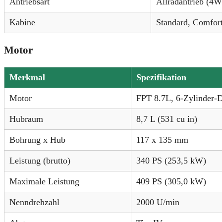
Antriebsart
Allradantrieb (4
Kabine
Standard, Comfort
Motor
Merkmal
Spezifikation
Motor
FPT 8.7L, 6-Zylinder-D
Hubraum
8,7 L (531 cu in)
Bohrung x Hub
117 x 135 mm
Leistung (brutto)
340 PS (253,5 kW)
Maximale Leistung
409 PS (305,0 kW)
Nenndrehzahl
2000 U/min