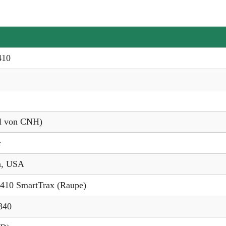
410
il von CNH)
r
n, USA
.410 SmartTrax (Raupe)
340