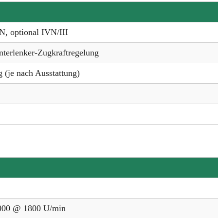
IN, optional IVN/III
nterlenker-Zugkraftregelung
g (je nach Ausstattung)
000 @ 1800 U/min