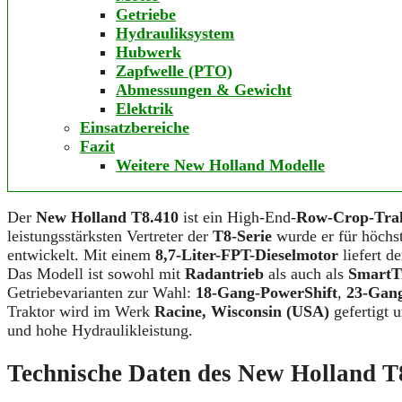
Getriebe
Hydrauliksystem
Hubwerk
Zapfwelle (PTO)
Abmessungen & Gewicht
Elektrik
Einsatzbereiche
Fazit
Weitere New Holland Modelle
Der
New Holland T8.410
ist ein High-End-
Row-Crop-Tra
leistungsstärksten Vertreter der
T8-Serie
wurde er für höchs
entwickelt. Mit einem
8,7-Liter-FPT-Dieselmotor
liefert d
Das Modell ist sowohl mit
Radantrieb
als auch als
SmartT
Getriebevarianten zur Wahl:
18-Gang-PowerShift
,
23-Gang
Traktor wird im Werk
Racine, Wisconsin (USA)
gefertigt 
und hohe Hydraulikleistung.
Technische Daten des New Holland T