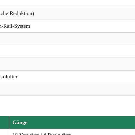
ische Reduktion)
n-Rail-System
skolüfter
Gänge
18 Vorwärts / 4 Rückwärts