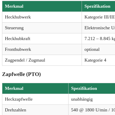
Merkmal
Spezifikation
Heckhubwerk
Kategorie III/II
Steuerung
Elektronische U
Heckhubkraft
7.212 – 8.845 k
Fronthubwerk
optional
Zugpendel / Zugmaul
Kategorie 4
Zapfwelle (PTO)
Merkmal
Spezifikation
Heckzapfwelle
unabhängig
Drehzahlen
540 @ 1800 U/min / 1