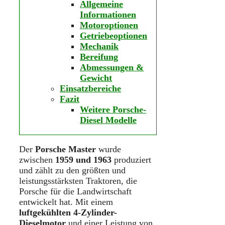
Allgemeine
Informationen
Motoroptionen
Getriebeoptionen
Mechanik
Bereifung
Abmessungen &
Gewicht
Einsatzbereiche
Fazit
Weitere Porsche-
Diesel Modelle
Der
Porsche Master
wurde
zwischen
1959 und 1963
produziert
und zählt zu den größten und
leistungsstärksten Traktoren, die
Porsche für die Landwirtschaft
entwickelt hat. Mit einem
luftgekühlten 4-Zylinder-
Dieselmotor
und einer Leistung von