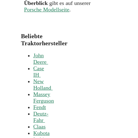
Überblick
gibt es auf unserer
Porsche Modellseite
.
Beliebte
Traktorhersteller
John
Deere
Case
IH
New
Holland
Massey
Ferguson
Fendt
Deutz-
Fahr
Claas
Kubota