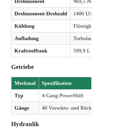
Drehmoment
969,5 Nm
Drehmoment-Drehzahl
1400 U/min
Kühlung
Flüssigkeitsgekühlt
Aufladung
Turbolader mit Ladeluftkü
Kraftstofftank
599,9 L (158,5 Gallonen)
Getriebe
Merkmal
Spezifikation
Typ
4-Gang-PowerShift
Gänge
40 Vorwärts- und Rückwärtsgänge
Hydraulik