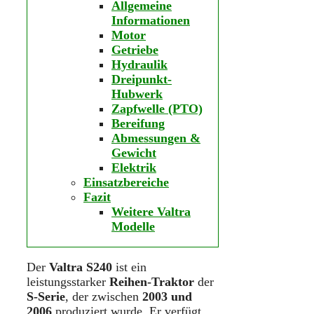
Allgemeine
Informationen
Motor
Getriebe
Hydraulik
Dreipunkt-
Hubwerk
Zapfwelle (PTO)
Bereifung
Abmessungen &
Gewicht
Elektrik
Einsatzbereiche
Fazit
Weitere Valtra
Modelle
Der
Valtra S240
ist ein
leistungsstarker
Reihen-Traktor
der
S-Serie
, der zwischen
2003 und
2006
produziert wurde. Er verfügt