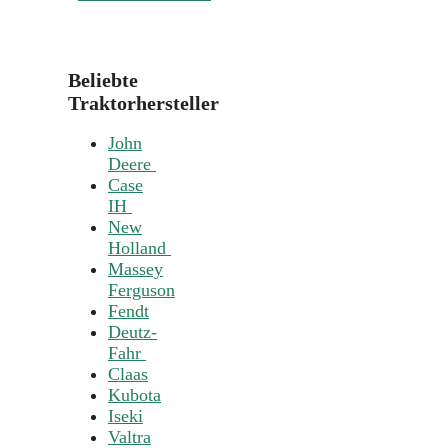
Beliebte
Traktorhersteller
John
Deere
Case
IH
New
Holland
Massey
Ferguson
Fendt
Deutz-
Fahr
Claas
Kubota
Iseki
Valtra