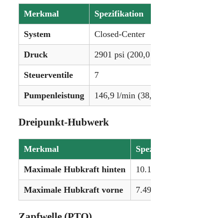
Merkmal
Spezifikation
System
Closed-Center
Druck
2901 psi (200,0 bar)
Steuerventile
7
Pumpenleistung
146,9 l/min (38,8 gpm)
Dreipunkt-Hubwerk
Merkmal
Spezifikation
Maximale Hubkraft hinten
10.196 kg (22.480 lbs)
Maximale Hubkraft vorne
7.493 kg (16.520 lbs)
Zapfwelle (PTO)