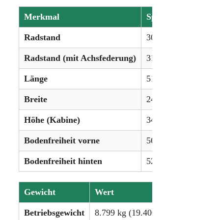
Merkmal
Spezifikation
Radstand
308 cm (121,3 Zoll)
Radstand (mit Achsfederung)
310 cm (122,3 Zoll)
Länge
510 cm
Breite
249 cm
Höhe (Kabine)
340 cm
Bodenfreiheit vorne
56 cm
Bodenfreiheit hinten
52 cm
Gewicht
Wert
Betriebsgewicht
8.799 kg (19.400 lbs)