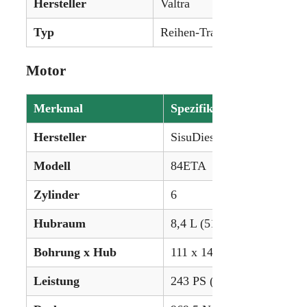
Hersteller
Valtra
Typ
Reihen-Traktor
Motor
Merkmal
Spezifikation
Hersteller
SisuDiesel
Modell
84ETA
Zylinder
6
Hubraum
8,4 L (512,6 ci)
Bohrung x Hub
111 x 145 mm
Leistung
243 PS (181,2 kW)