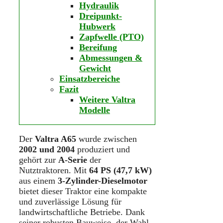
Hydraulik
Dreipunkt-
Hubwerk
Zapfwelle (PTO)
Bereifung
Abmessungen &
Gewicht
Einsatzbereiche
Fazit
Weitere Valtra
Modelle
Der
Valtra A65
wurde zwischen
2002 und 2004
produziert und
gehört zur
A-Serie
der
Nutztraktoren. Mit
64 PS (47,7 kW)
aus einem
3-Zylinder-Dieselmotor
bietet dieser Traktor eine kompakte
und zuverlässige Lösung für
landwirtschaftliche Betriebe. Dank
seiner robusten Bauweise, der Wahl