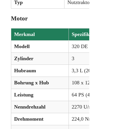
Typ
Nutztraktor
Motor
Merkmal
Spezifikation
Modell
320 DE
Zylinder
3
Hubraum
3,3 L (201,4 ci)
Bohrung x Hub
108 x 120 mm
Leistung
64 PS (47,7 kW)
Nenndrehzahl
2270 U/min
Drehmoment
224,0 Nm