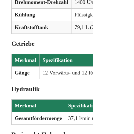
Drehmoment-Drehzahl
1400 U/min
Kühlung
Flüssigkeitsgekühlt
Kraftstofftank
79,1 L (20,9 Gallonen)
Getriebe
Merkmal
Spezifikation
Gänge
12 Vorwärts- und 12 Rückwärtsgänge
Hydraulik
Merkmal
Spezifikation
Gesamtfördermenge
37,1 l/min (9,8 gpm)