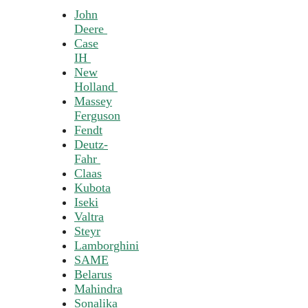
John
Deere
Case
IH
New
Holland
Massey
Ferguson
Fendt
Deutz-
Fahr
Claas
Kubota
Iseki
Valtra
Steyr
Lamborghini
SAME
Belarus
Mahindra
Sonalika