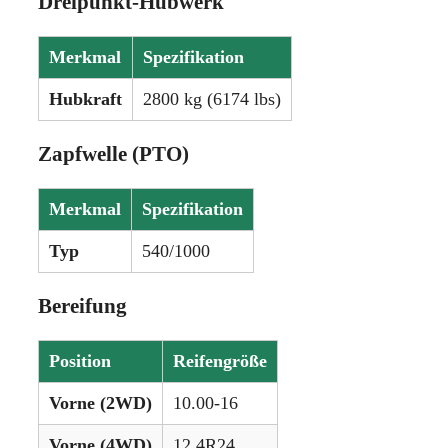
Dreipunkt-Hubwerk
Merkmal
Spezifikation
Hubkraft
2800 kg (6174 lbs)
Zapfwelle (PTO)
Merkmal
Spezifikation
Typ
540/1000
Bereifung
Position
Reifengröße
Vorne (2WD)
10.00-16
Vorne (4WD)
12.4R24