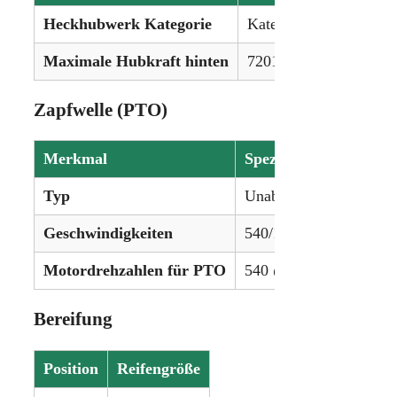
Heckhubwerk Kategorie
Kategorie III/II
Maximale Hubkraft hinten
7201 kg (15.876 lbs)
Zapfwelle (PTO)
Merkmal
Spezifikation
Typ
Unabhängig
Geschwindigkeiten
540/1000 U/min
Motordrehzahlen für PTO
540 @ 1874 U/min, 10
Bereifung
Position
Reifengröße