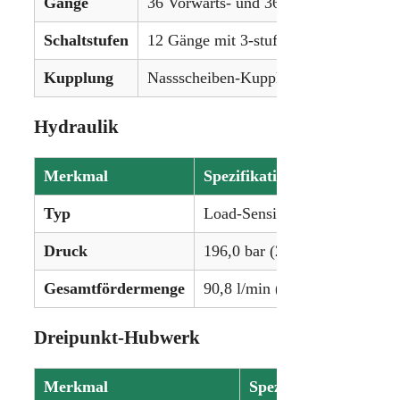
Gänge
36 Vorwärts- und 36 Rückwärtsgänge
Schaltstufen
12 Gänge mit 3-stufiger Lastschaltung
Kupplung
Nassscheiben-Kupplung
Hydraulik
Merkmal
Spezifikation
Typ
Load-Sensing-System
Druck
196,0 bar (2843 psi)
Gesamtfördermenge
90,8 l/min (24 gpm)
Dreipunkt-Hubwerk
Merkmal
Spezifikation