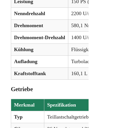
Leistung
150 PS (111,9 kW)
Nenndrehzahl
2200 U/min
Drehmoment
580,1 Nm
Drehmoment-Drehzahl
1400 U/min
Kühlung
Flüssigkeitsgekühlt
Aufladung
Turbolader mit Ladeluftkü
Kraftstofftank
160,1 L (42,3 Gallonen)
Getriebe
Merkmal
Spezifikation
Typ
Teillastschaltgetriebe