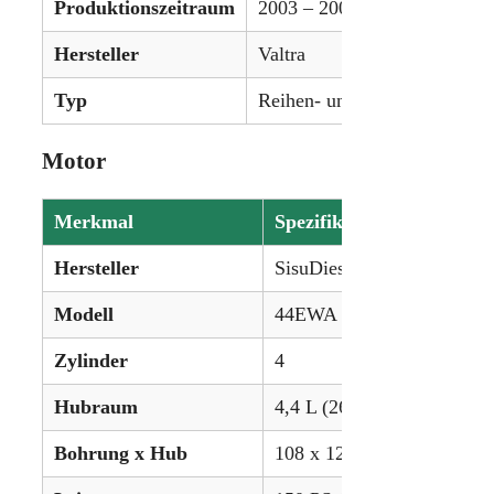
Produktionszeitraum
2003 – 2006
Hersteller
Valtra
Typ
Reihen- und Universalschlep
Motor
Merkmal
Spezifikation
Hersteller
SisuDiesel
Modell
44EWA
Zylinder
4
Hubraum
4,4 L (268,4 ci)
Bohrung x Hub
108 x 120 mm