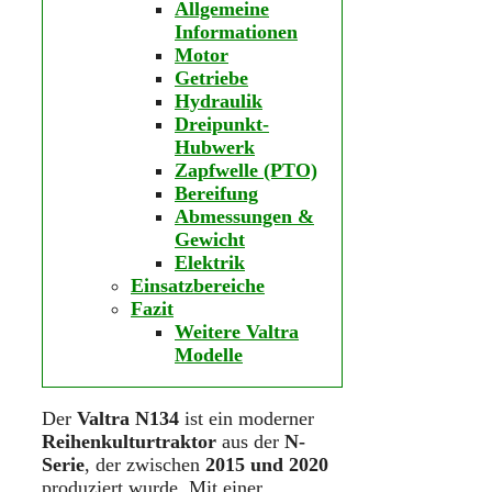
Allgemeine
Informationen
Motor
Getriebe
Hydraulik
Dreipunkt-
Hubwerk
Zapfwelle (PTO)
Bereifung
Abmessungen &
Gewicht
Elektrik
Einsatzbereiche
Fazit
Weitere Valtra
Modelle
Der
Valtra N134
ist ein moderner
Reihenkulturtraktor
aus der
N-
Serie
, der zwischen
2015 und 2020
produziert wurde. Mit einer