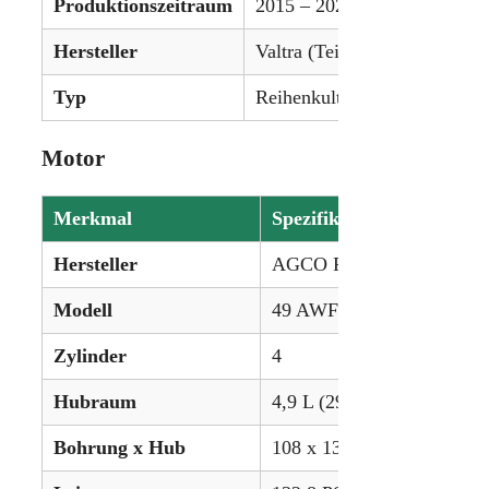
Produktionszeitraum
2015 – 2020
Hersteller
Valtra (Teil von AGCO)
Typ
Reihenkulturtraktor
Motor
Merkmal
Spezifikation
Hersteller
AGCO Power
Modell
49 AWF
Zylinder
4
Hubraum
4,9 L (299,8 ci)
Bohrung x Hub
108 x 134 mm