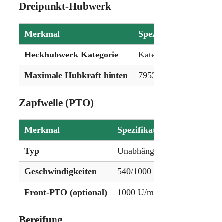
Dreipunkt-Hubwerk
Merkmal
Spezifikation
Heckhubwerk Kategorie
Kategorie II/III
Maximale Hubkraft hinten
7953 kg (17.534 lbs)
Zapfwelle (PTO)
Merkmal
Spezifikation
Typ
Unabhängig
Geschwindigkeiten
540/1000 U/min
Front-PTO (optional)
1000 U/min
Bereifung