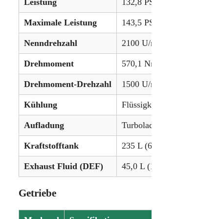
Leistung
132,8 PS (99,0 kW)
Maximale Leistung
143,5 PS (107,0 kW)
Nenndrehzahl
2100 U/min
Drehmoment
570,1 Nm
Drehmoment-Drehzahl
1500 U/min
Kühlung
Flüssigkeitsgekühlt
Aufladung
Turbolader mit Ladeluftkü
Kraftstofftank
235 L (62,1 Gallonen)
Exhaust Fluid (DEF)
45,0 L (11,9 Gallonen)
Getriebe