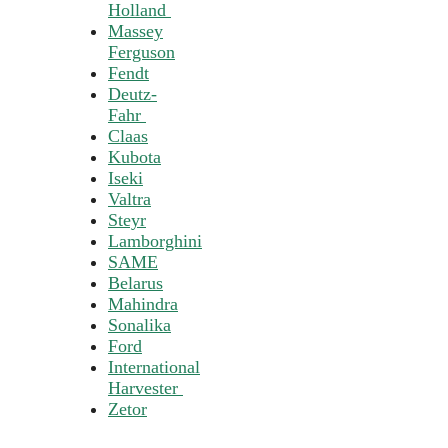
Holland
Massey
Ferguson
Fendt
Deutz-
Fahr
Claas
Kubota
Iseki
Valtra
Steyr
Lamborghini
SAME
Belarus
Mahindra
Sonalika
Ford
International
Harvester
Zetor