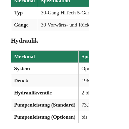
Merkmal
Spezifikation
Typ
30-Gang HiTech 5-Gang-Power-Shift oder
Gänge
30 Vorwärts- und Rückwärtsgänge oder un
Hydraulik
Merkmal
Spezifikation
System
Open Center / Optiona
Druck
196 bar (2843 psi)
Hydraulikventile
2 bis 5
Pumpenleistung (Standard)
73,1 l/min
Pumpenleistung (Optionen)
bis zu 199,8 l/min