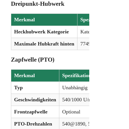
Dreipunkt-Hubwerk
Merkmal
Spezifikation
Heckhubwerk Kategorie
Kategorie II/III
Maximale Hubkraft hinten
7749 kg (17.085 lbs)
Zapfwelle (PTO)
Merkmal
Spezifikation
Typ
Unabhängig
Geschwindigkeiten
540/1000 U/min
Frontzapfwelle
Optional
PTO-Drehzahlen
540@1890, 540E@1522, 100