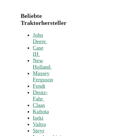
Beliebte
Traktorhersteller
John
Deere
Case
IH
New
Holland
Massey
Ferguson
Fendt
Deutz-
Fahr
Claas
Kubota
Iseki
Valtra
Steyr