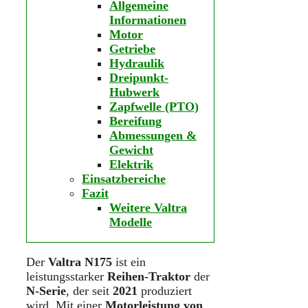
Allgemeine
Informationen
Motor
Getriebe
Hydraulik
Dreipunkt-
Hubwerk
Zapfwelle (PTO)
Bereifung
Abmessungen &
Gewicht
Elektrik
Einsatzbereiche
Fazit
Weitere Valtra
Modelle
Der
Valtra N175
ist ein
leistungsstarker
Reihen-Traktor
der
N-Serie
, der seit
2021
produziert
wird. Mit einer
Motorleistung von