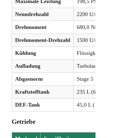
Maximale Leistung
198,5 PS (148,0 kW)
Nenndrehzahl
2200 U/min
Drehmoment
680,0 Nm
Drehmoment-Drehzahl
1500 U/min
Kühlung
Flüssigkeitsgekühlt
Aufladung
Turbolader mit Ladeluftkü
Abgasnorm
Stage 5
Kraftstofftank
235 L (62,1 Gallonen)
DEF-Tank
45,0 L (11,9 Gallonen)
Getriebe