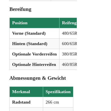
Bereifung
Position
Reifengröße
Vorne (Standard)
480/65R28
Hinten (Standard)
600/65R38
Optionale Vorderreifen
380/85R28, 540/65R28
Optionale Hinterreifen
460/85R38, 650/65R38
Abmessungen & Gewicht
Merkmal
Spezifikation
Radstand
266 cm