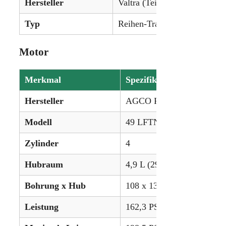
Hersteller
Valtra (Teil von AGCO)
Typ
Reihen-Traktor
Motor
Merkmal
Spezifikation
Hersteller
AGCO Power
Modell
49 LFTN-05
Zylinder
4
Hubraum
4,9 L (299,8 ci)
Bohrung x Hub
108 x 134 mm
Leistung
162,3 PS (121,0 kW)