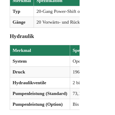
Merkmal
Spezifikation
Typ
20-Gang Power-Shift oder stufenloses Get
Gänge
20 Vorwärts- und Rückwärtsgänge oder st
Hydraulik
Merkmal
Spezifikation
System
Open Center / Optiona
Druck
196 bar (2843 psi) ode
Hydraulikventile
2 bis 5 hinten
Pumpenleistung (Standard)
73,1 l/min
Pumpenleistung (Option)
Bis zu 199,8 l/min