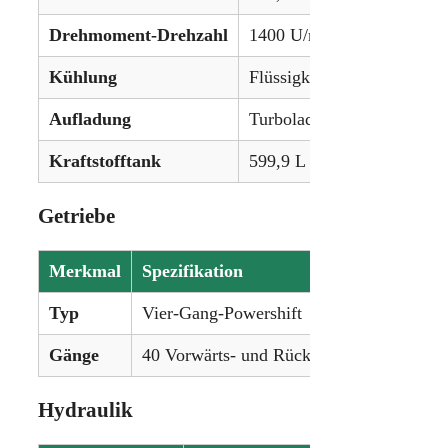
Drehmoment-Drehzahl
1400 U/min
Kühlung
Flüssigkeitsgekühlt
Aufladung
Turbolader mit Ladeluftkü
Kraftstofftank
599,9 L (158,5 Gallonen)
Getriebe
Merkmal
Spezifikation
Typ
Vier-Gang-Powershift
Gänge
40 Vorwärts- und Rückwärtsgänge
Hydraulik