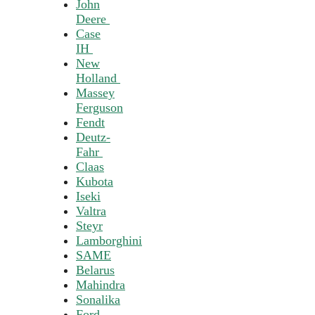
John
Deere
Case
IH
New
Holland
Massey
Ferguson
Fendt
Deutz-
Fahr
Claas
Kubota
Iseki
Valtra
Steyr
Lamborghini
SAME
Belarus
Mahindra
Sonalika
Ford