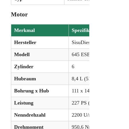
Motor
Merkmal
Spezifikation
Hersteller
SisuDiesel
Modell
645 ESBAE
Zylinder
6
Hubraum
8,4 L (512,6 ci)
Bohrung x Hub
111 x 145 mm
Leistung
227 PS (169,3 kW)
Nenndrehzahl
2200 U/min
Drehmoment
950,6 Nm