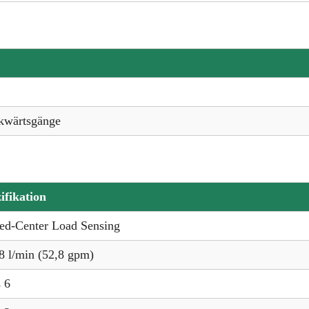
kwärtsgänge
ifikation
ed-Center Load Sensing
8 l/min (52,8 gpm)
s 6