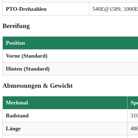
PTO-Drehzahlen
540E@1589, 1000E
Bereifung
Position
Vorne (Standard)
Hinten (Standard)
Abmessungen & Gewicht
Merkmal
Spe
Radstand
310
Länge
48