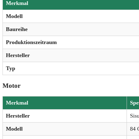
Merkmal
Modell
Baureihe
Produktionszeitraum
Hersteller
Typ
Motor
Merkmal
Spe
Hersteller
Sis
Modell
84 