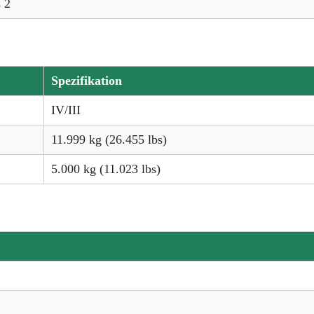
s 2
Spezifikation
IV/III
11.999 kg (26.455 lbs)
5.000 kg (11.023 lbs)