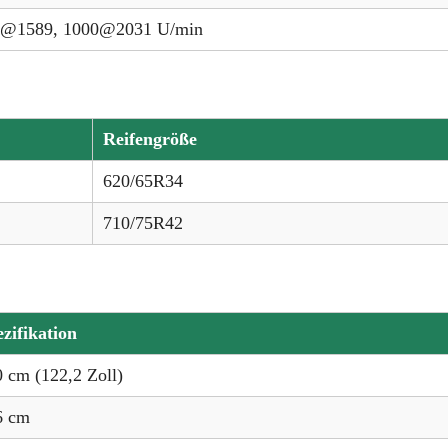
@1589, 1000@2031 U/min
Reifengröße
620/65R34
710/75R42
zifikation
 cm (122,2 Zoll)
6 cm