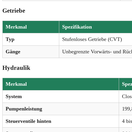
Getriebe
Merkmal
Spezifikation
Typ
Stufenloses Getriebe (CVT)
Gänge
Unbegrenzte Vorwärts- und Rüc
Hydraulik
Merkmal
Spez
System
Clos
Pumpenleistung
199,
Steuerventile hinten
4 bi