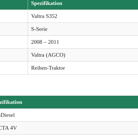
Spezifikation
Valtra S352
S-Serie
2008 – 2011
Valtra (AGCO)
Reihen-Traktor
zifikation
uDiesel
CTA 4V