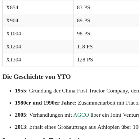
X854
83 PS
X904
89 PS
X1004
98 PS
X1204
118 PS
X1304
128 PS
Die Geschichte von YTO
1955
:
Gründung der China First Tractor Company, de
1980er und 1990er Jahre
:
Zusammenarbeit mit Fiat z
2005
:
Verhandlungen mit
AGCO
über ein Joint Ventur
2013
:
Erhalt eines Großauftrags aus Äthiopien über 10