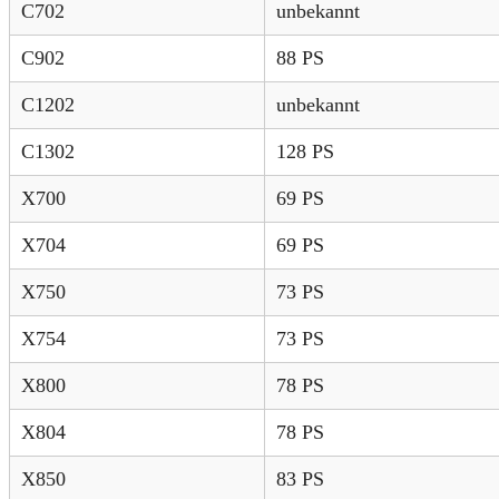
C702
unbekannt
C902
88 PS
C1202
unbekannt
C1302
128 PS
X700
69 PS
X704
69 PS
X750
73 PS
X754
73 PS
X800
78 PS
X804
78 PS
X850
83 PS