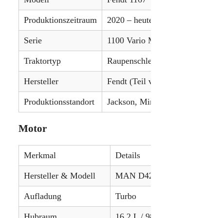
Produktionszeitraum
2020 – heute
Serie
1100 Vario MT
Traktortyp
Raupenschlepper
Hersteller
Fendt (Teil von AGCO)
Produktionsstandort
Jackson, Minnesota, USA
Motor
Merkmal
Details
Hersteller & Modell
MAN D4276
Aufladung
Turbo
Hubraum
16.2 L / 988.6 in³