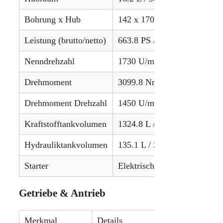
Bohrung x Hub
142 x 170 mm / 5.59 x 6.69 
Leistung (brutto/netto)
663.8 PS / 495.0 kW (netto)
Nenndrehzahl
1730 U/min
Drehmoment
3099.8 Nm / 2286 lb-ft
Drehmoment Drehzahl
1450 U/min
Kraftstofftankvolumen
1324.8 L / 350 gal
Hydrauliktankvolumen
135.1 L / 35.7 gal
Starter
Elektrisch
Getriebe & Antrieb
Merkmal
Details