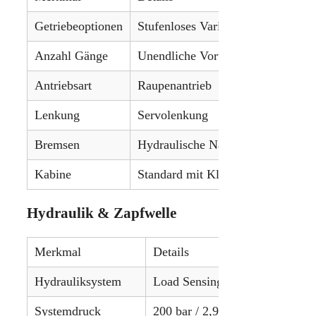
Getriebeoptionen
Stufenloses VarioDrive-Getriebe
Anzahl Gänge
Unendliche Vorwärts- und Rückwä
Antriebsart
Raupenantrieb
Lenkung
Servolenkung
Bremsen
Hydraulische Nassscheibenbremse
Kabine
Standard mit Klimaanlage
Hydraulik & Zapfwelle
Merkmal
Details
Hydrauliksystem
Load Sensing
Systemdruck
200 bar / 2,900 psi