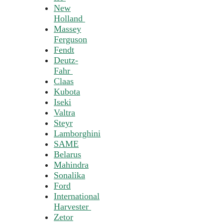
New
Holland
Massey
Ferguson
Fendt
Deutz-
Fahr
Claas
Kubota
Iseki
Valtra
Steyr
Lamborghini
SAME
Belarus
Mahindra
Sonalika
Ford
International
Harvester
Zetor