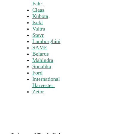
Fahr
Claas
Kubota
Iseki
Valtra
Steyr
Lamborghini
SAME
Belarus
Mahindra
Sonalika
Ford
International
Harvester
Zetor