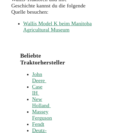
Geschichte kannst du die folgende
Quelle besuchen:
Wallis Model K beim Manitoba
Agricultural Museum
Beliebte
Traktorhersteller
John
Deere
Case
IH
New
Holland
Massey
Ferguson
Fendt
Deutz-